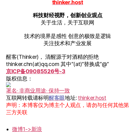
thinker.host
科技财经视野，创新创业观点
关于生活，关于互联网
技术的境界是感性 创意的极致是逻辑
关注技术和产业发展
醒客(Thinker)， 清醒源于对酒精的拒绝
thinker.chn(at)qq.com 其中“(at)”替换成“@”
京ICP备09085526号-3
版权信息：
署名· 非商业用途· 保持一致
互联网转载请标明
醒客眼
地址:
thinker.host
声明：本博客仅为博主个人观点，请勿与任何其他第
三方关联
微博1->新浪