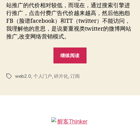
的
站推广的代价相对较低，而现在，通过搜索引擎进
较
行推广，点击付费广告代价越来越高，然后他抱怨
量
FB（脸谱facebook）和TT（twitter）不能访问，
我理解他的意思，是说要重视类twitter的微博网站
推广,改变网络营销模式。
“碎
继续阅读
片
与
web2.0
,
个人门户
,
碎片化
,
订阅
秩
标
签
序
的
较
量”