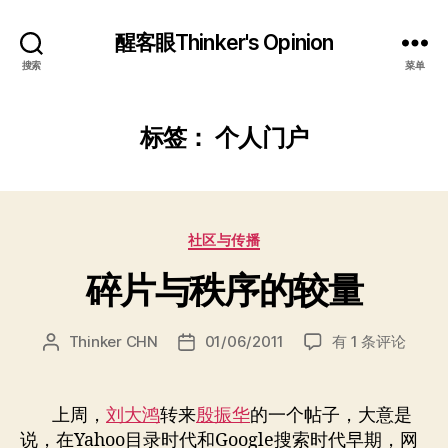
醒客眼Thinker's Opinion
搜索
菜单
标签：
个人门户
分
社区与传播
类
碎片与秩序的较量
碎
Thinker CHN
01/06/2011
有 1 条评论
文
发
片
章
布
与
作
日
秩
者
期
上周，
刘大鸿
转来
殷振华
的一个帖子，大意是
序
说，在Yahoo目录时代和Google搜索时代早期，网