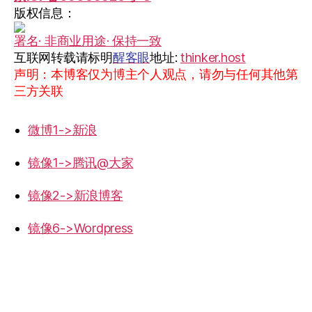
版权信息：
署名· 非商业用途· 保持一致
互联网转载请标明
醒客眼
地址:
thinker.host
声明：本博客仅为博主个人观点，请勿与任何其他第
三方关联
微博1->新浪
镜像1->腾讯@大家
镜像2->新浪博客
镜像6->Wordpress