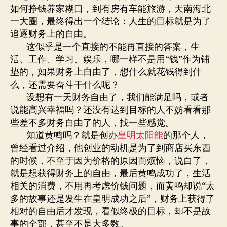
由
如何挣钱养家糊口，到有房有车能旅游，天南海北
的
一大圈，最终得出一个结论：人生的目标就是为了
人
追逐财务上的自由。
生
这似乎是一个直接的不能再直接的答案，生
彼
岸
活、工作、学习、娱乐，哪一样不是用“钱”作为铺
垫的，如果财务上自由了，想什么就花钱得到什
么，还需要奋斗干什么呢？
设想有一天财务自由了，我们能满足吗，或者
说能高兴幸福吗？还没有达到目标的人不妨看看那
些差不多财务自由了的人，找一些感觉。
知道黄鸣吗？就是创办
皇明太阳能
的那个人，
曾经看过介绍，他创业的动机是为了到商店买东西
的时候，不至于因为价格的原因而烦恼，说白了，
就是想获得财务上的自由，最后黄鸣成功了，生活
相关的消费，不用再考虑价钱问题，而黄鸣却说“太
多的故事还是发生在皇明成功之后”，财务上获得了
相对的自由后才发现，看似终极的目标，却不是故
事的全部，甚至不是大多数。