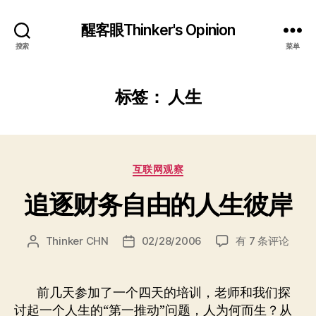
醒客眼Thinker's Opinion
搜索
菜单
标签：
人生
分
互联网观察
类
追逐财务自由的人生彼岸
追
Thinker CHN
02/28/2006
有 7 条评论
文
发
逐
章
布
财
作
日
务
者
期
前几天参加了一个四天的培训，老师和我们探
自
讨起一个人生的“第一推动”问题，人为何而生？从