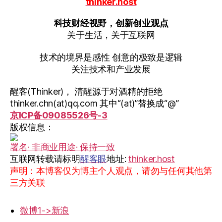
thinker.host
科技财经视野，创新创业观点
关于生活，关于互联网
技术的境界是感性 创意的极致是逻辑
关注技术和产业发展
醒客(Thinker)， 清醒源于对酒精的拒绝
thinker.chn(at)qq.com 其中“(at)”替换成“@”
京ICP备09085526号-3
版权信息：
署名· 非商业用途· 保持一致
互联网转载请标明
醒客眼
地址:
thinker.host
声明：本博客仅为博主个人观点，请勿与任何其他第
三方关联
微博1->新浪