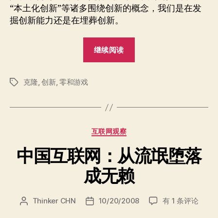
“本土化创新”等诸多围绕创新的概念，我们是在发
掘创新能力还是在埋葬创新。
“创
继续阅读
新
的
克隆
,
创新
,
零和游戏
敌
标
签
人”
分
互联网观察
类
中国互联网：从流氓堕落
成无赖
中
Thinker CHN
10/20/2008
有 1 条评论
文
发
国
章
布