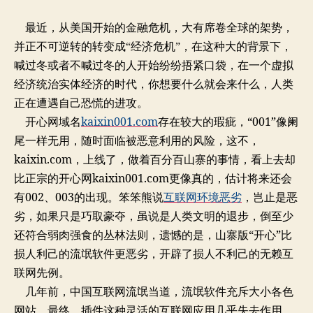
互
作
日
联
者
期
最近，从美国开始的金融危机，大有席卷全球的架势，
网：
并正不可逆转的转变成“经济危机”，在这种大的背景下，
从
喊过冬或者不喊过冬的人开始纷纷捂紧口袋，在一个虚拟
流
氓
经济统治实体经济的时代，你想要什么就会来什么，人类
堕
正在遭遇自己恐慌的进攻。
落
开心网域名
kaixin001.com
存在较大的瑕疵，“001”像阑
成
尾一样无用，随时面临被恶意利用的风险，这不，
无
赖
kaixin.com，上线了，做着百分百山寨的事情，看上去却
比正宗的开心网kaixin001.com更像真的，估计将来还会
有002、003的出现。笨笨熊说
互联网环境恶劣
，岂止是恶
劣，如果只是巧取豪夺，虽说是人类文明的退步，倒至少
还符合弱肉强食的丛林法则，遗憾的是，山寨版“开心”比
损人利己的流氓软件更恶劣，开辟了损人不利己的无赖互
联网先例。
几年前，中国互联网流氓当道，流氓软件充斥大小各色
网站，最终，插件这种灵活的互联网应用几乎失去作用，