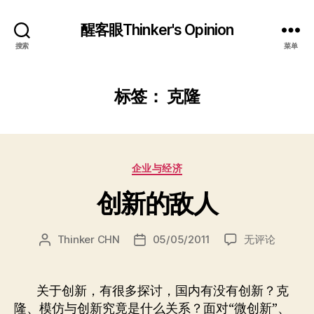
醒客眼Thinker's Opinion
搜索
菜单
标签：
克隆
分
企业与经济
类
创新的敌人
创
Thinker CHN
05/05/2011
无评论
文
发
新
章
布
的
作
日
敌
者
期
关于创新，有很多探讨，国内有没有创新？克
人
隆、模仿与创新究竟是什么关系？面对“微创新”、