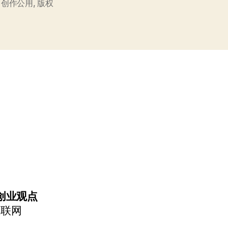
薪
,
创作公用
,
版权
的
作
家”
创业观点
互联网