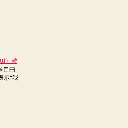
hui）被
多自由
表示“我