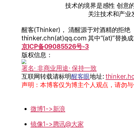
技术的境界是感性 创意
关注技术和产业
醒客(Thinker)， 清醒源于对酒精的拒绝
thinker.chn(at)qq.com 其中“(at)”替换成
京ICP备09085526号-3
版权信息：
署名· 非商业用途· 保持一致
互联网转载请标明
醒客眼
地址:
thinker.h
声明：本博客仅为博主个人观点，请勿与
微博1->新浪
镜像1->腾讯@大家