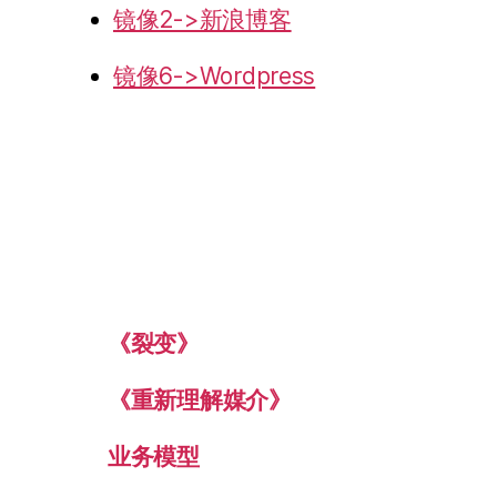
镜像2->新浪博客
镜像6->Wordpress
《裂变》
《重新理解媒介》
业务模型