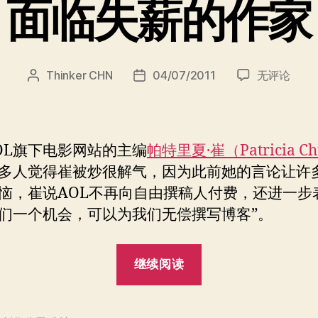
面临失薪的作家
面
Thinker CHN
04/07/2011
无评论
文
发
临
章
布
失
作
日
薪
者
期
的
L旗下电影网站的主编
帕特里夏·崔（Patricia C
作
多人觉得崔被炒很解气，因为此前她的言论让许
家
恼，崔说AOL不再向自由撰稿人付费，还进一步
们一个机会，可以为我们无偿撰写博客”。
“面
继续阅读
临
失