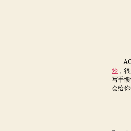
AO
炒
，很
写手懊
会给你