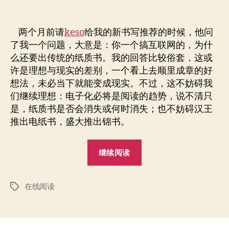
录”
来
章
布
决
作
日
定
者
期
两个月前请
keso
给我的新书写推荐的时候，他问
电
了我一个问题，大意是：你一个搞互联网的，为什
子
么还要出传统的纸质书。我的回答比较俗套，这或
阅
许是理想与现实的差别，一个看上去顺里成章的好
读
想法，未必当下就能变成现实。不过，这不妨碍我
时
们继续理想：电子化必将是阅读的趋势，说不清只
代
是，纸质书是否会消失或何时消失；也不妨碍汉王
推出电纸书，盛大推出锦书。
“谁
继续阅读
来
决
在线阅读
定
标
签
电
子
阅