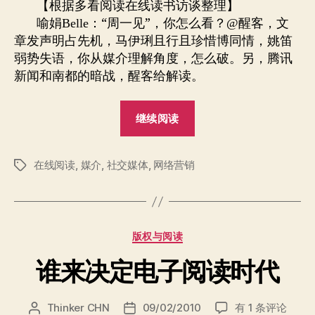
者
期
【根据多看阅读在线读书访谈整理】
与
喻娟
：“周一见”，你怎么看？
醒客，文
Belle
@
企
章发声明占先机，马伊琍且行且珍惜博同情，姚笛
业
弱势失语，你从媒介理解角度，怎么破。另，腾讯
变
新闻和南都的暗战，醒客给解读。
革
访
谈
“社
继续阅读
录
交
媒
在线阅读
,
媒介
,
社交媒体
,
网络营销
介
标
签
与
企
业
分
版权与阅读
变
类
革
谁来决定电子阅读时代
访
谈
谁
Thinker CHN
09/02/2010
有 1 条评论
文
发