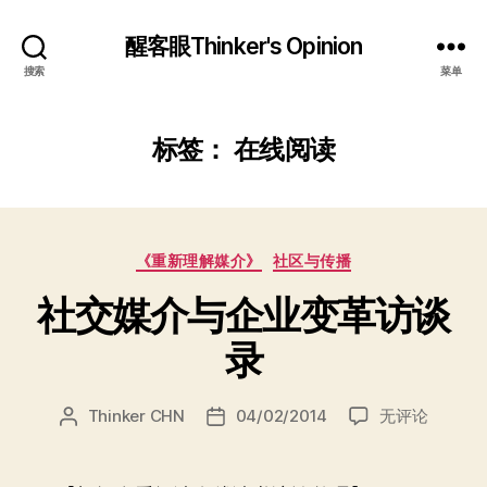
醒客眼Thinker's Opinion
搜索
菜单
标签：
在线阅读
分
《重新理解媒介》
社区与传播
类
社交媒介与企业变革访谈
录
社
Thinker CHN
04/02/2014
无评论
文
发
交
章
布
媒
作
日
介