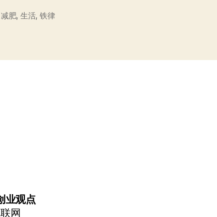
肥
,
减肥
,
生活
,
铁律
的
终
极
铁
律”
创业观点
互联网