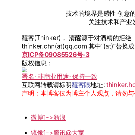
技术的境界是感性 创意
关注技术和产业
醒客(Thinker)， 清醒源于对酒精的拒绝
thinker.chn(at)qq.com 其中“(at)”替换成
京ICP备09085526号-3
版权信息：
署名· 非商业用途· 保持一致
互联网转载请标明
醒客眼
地址:
thinker.h
声明：本博客仅为博主个人观点，请勿与
微博1->新浪
镜像1->腾讯@大家