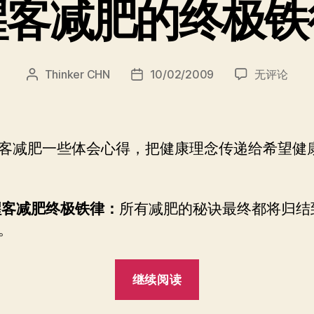
醒客减肥的终极铁
醒
Thinker CHN
10/02/2009
无评论
文
发
客
章
布
减
作
日
肥
者
期
的
客减肥一些体会心得，把健康理念传递给希望健
终
极
铁
醒客减肥终极铁律：
所有减肥的秘诀最终都将归结
律
。
“醒
继续阅读
客
减