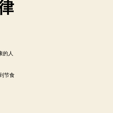
律
康的人
到节食