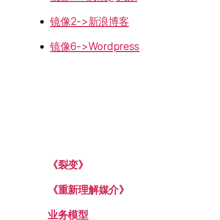
镜像2->新浪博客
镜像6->Wordpress
《裂变》
《重新理解媒介》
业务模型