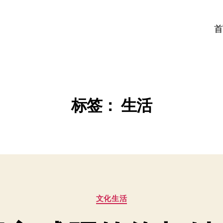
首
标签：
生活
分
文化生活
类