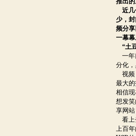
推出的
近几
少，封
频分享
一幕幕
“
土
一年
分化，
视频，
最大的
相信现
想发笑
享网站
看上去
上百年