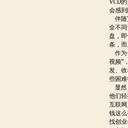
VCD
会感到
伴随宽
全不同
盘，即
条，而
作为一
视频”
发、收
些困难
显然，
他们轻
互联网
钱这么
找创业