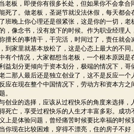
老板，即便你有很多长处，但如果你不会拿合
别
能死了。做老板，圣诞节就没法休假，每天都会
了班晚上你心理还是很紧张，这是你的一切，老
的，像念书，没有放下的时候。作为职业经理人
你擅长的事情干，干完活，时间过了，责任就会
，到家里就基本放松了，这是心态上最大的不同
有个情况，大家都想当老板，一个根本原因是
利益划分更倾向于资本划分，极端的情况下，哥
老二那人最后还是独立创业了，这不是反应一个
反应在现在整个中国情况下，劳动方和资本方之
题。
创业的选择，应该从过程快乐的角度来选择，
得死亡，享受过程快乐的人生才丰富多彩。成功
义上是体验问题，曾经痛苦时候要比幸福的时候
当你现在比较困难，穿得不漂亮，住的房子不好