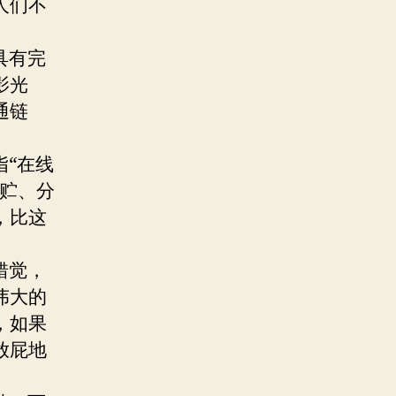
人们不
具有完
影光
通链
“在线
存贮、分
，比这
错觉，
伟大的
，如果
放屁地