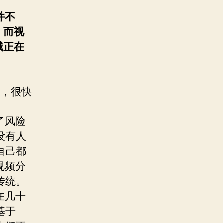
并不
，而视
城正在
鸣，很快
了风险
没有人
自己都
视频分
传统。
在几十
基于