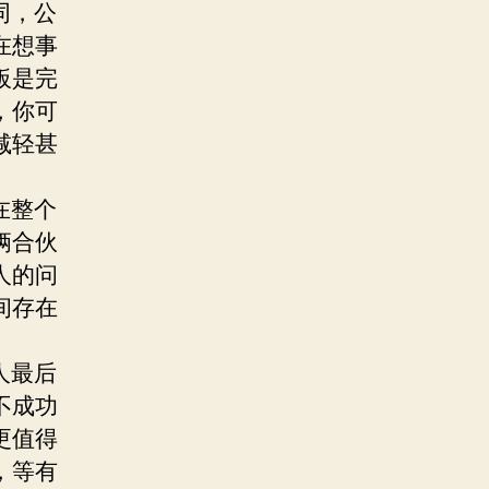
同，公
在想事
板是完
，你可
减轻甚
。
在整个
俩合伙
人的问
间存在
人最后
不成功
更值得
，等有