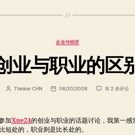
分
企业与经济
类
创业与职业的区
创
Thinker CHN
06/20/2008
有 2 条评论
文
发
业
章
布
与
作
日
职
者
期
业
参加
Xue24
的创业与职业的话题讨论，我第一感
的
比短处的，职业则是比长处的。
区