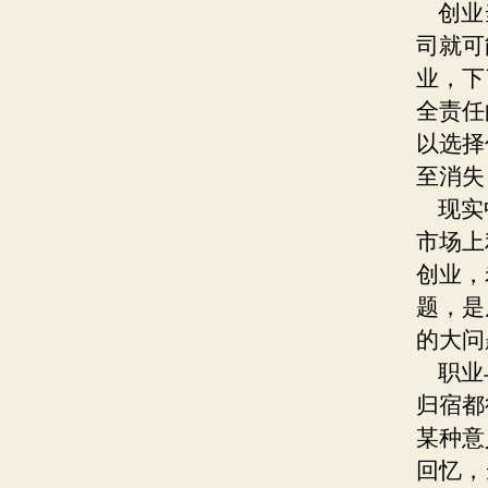
创业当
司就可
业，下
全责任
以选择
至消失
现实中
市场上
创业，
题，是
的大问
职业与
归宿都
某种意
回忆，