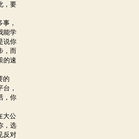
此，要
多事，
我能学
是说你
步，而
策的速
要的
平台，
话，你
在大公
你，选
见反对