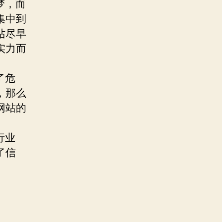
梦，而
集中到
站尽早
实力而
了危
，那么
网站的
行业
了信