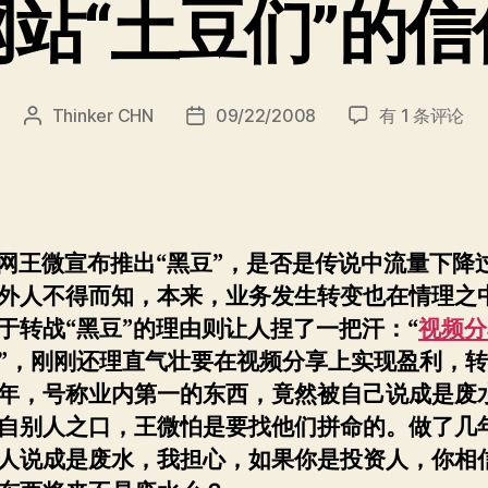
站“土豆们”的
视
Thinker CHN
09/22/2008
有 1 条评论
文
发
频
章
布
网
作
日
站
者
期
“土
豆
网王微宣布推出“
黑豆”
，是否是传说中流量下降
们”
外人不得而知，本来，业务发生转变也在情理之
的
信
于转战“
黑豆”
的理由则让人捏了一把汗：“
视频分
仰
”
，刚刚还理直气壮要在视频分享上实现盈利，转
危
年，号称业内第一的东西，竟然被自己说成是废
机
自别人之口，王微怕是要找他们拼命的。做了几
人说成是废水，我担心，如果你是投资人，你相