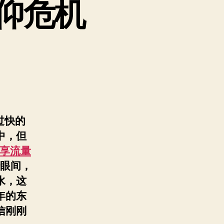
信仰危机
过快的
中，但
享流量
眼间，
水，这
年的东
信刚刚