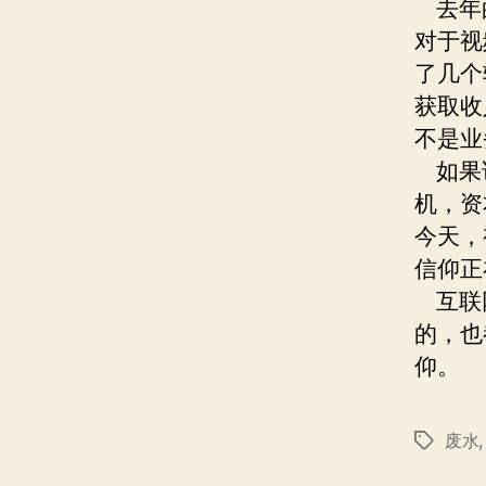
去年的
对于视
了几个
获取收
不是业
如果说
机，资
今天，
信仰正
互联网
的，也
仰。
废水
标
签