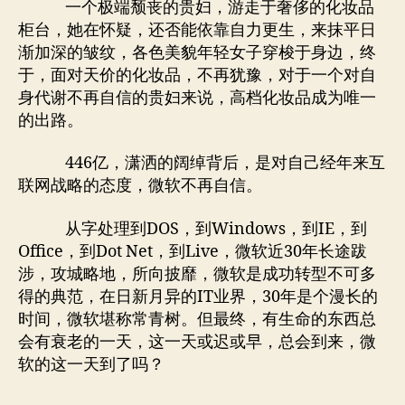
者
期
一个极端颓丧的贵妇，游走于奢侈的化妆品
亿
柜台，她在怀疑，还否能依靠自力更生，来抹平日
疯
渐加深的皱纹，各色美貌年轻女子穿梭于身边，终
狂
于，面对天价的化妆品，不再犹豫，对于一个对自
的
身代谢不再自信的贵妇来说，高档化妆品成为唯一
基
的出路。
因
嫁
接
446亿，潇洒的阔绰背后，是对自己经年来互
试
联网战略的态度，微软不再自信。
验
从字处理到DOS，到Windows，到IE，到
Office，到Dot Net，到Live，微软近30年长途跋
涉，攻城略地，所向披靡，微软是成功转型不可多
得的典范，在日新月异的IT业界，30年是个漫长的
时间，微软堪称常青树。但最终，有生命的东西总
会有衰老的一天，这一天或迟或早，总会到来，微
软的这一天到了吗？