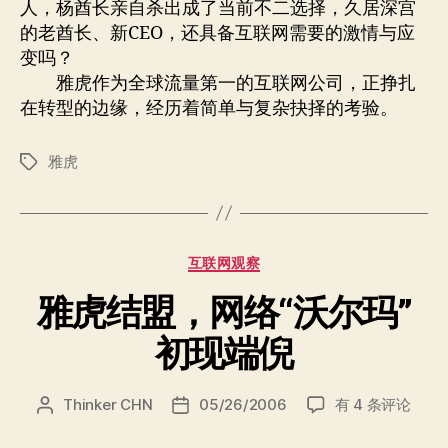
人，杨酋长亲自杀出成了当前不二选择，久居深宫
的老酋长、新CEO，还具备互联网需要的激情与应
变吗？
雅虎作为全球流量第一的互联网公司，正挣扎
在转型的边缘，经历着简单与复杂抉择的考验。
雅虎
标
签
分
互联网观察
类
雅虎结盟，网络“沃尔玛”
初现端倪
雅
Thinker CHN
05/26/2006
有 4 条评论
文
发
虎
章
布
结