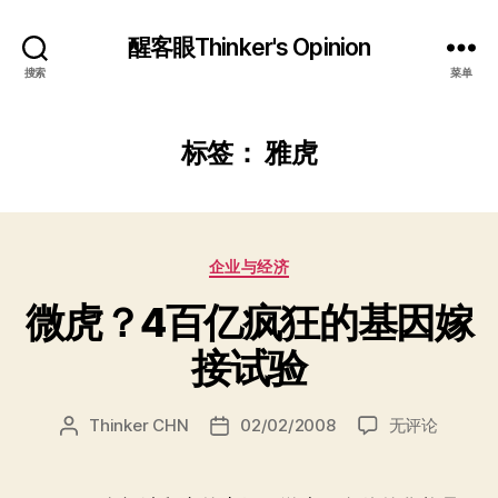
醒客眼Thinker's Opinion
搜索
菜单
标签：
雅虎
分
企业与经济
类
微虎？4百亿疯狂的基因嫁
接试验
微
Thinker CHN
02/02/2008
无评论
文
发
虎？
章
布
4
作
日
百