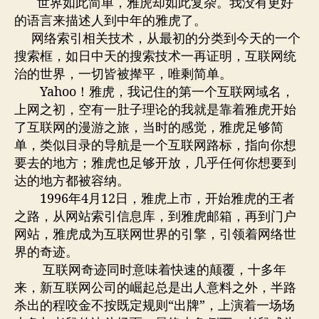
世界如此简单，雅虎却如此复杂。我没有更好
简
的语言来描述人到中年的雅虎了。
单，
网络索引相关技术，从最初的分类到今天的一个
雅
搜索框，如日中天的搜索技术一再证明，互联网统
虎
治的世界，一切皆被撵平，唯剩简单。
却
Yahoo！雅虎，我记住的第一个互联网域名，
如
此
上网之初，空有一肚子理论的我就是靠着雅虎开始
复
了互联网的漫游之旅，当时的感觉，雅虎足够简
杂
单，类似目录的导航是一个互联网路标，指向你想
要去的地方；雅虎也足够开放，几乎任何你想要到
达的地方都被容纳。
1996年4月12日，雅虎上市，开始雅虎的王者
之路，从网站索引信息库，到雅虎邮箱，再到门户
网站，雅虎成为互联网世界的引擎，引领着网络世
界的奇迹。
互联网奇迹同时意味着快速的颠覆，十多年
来，新互联网公司的崛起总是出人意料之外，半路
杀出的程咬金不按既定规则“出牌”，上演着一场场