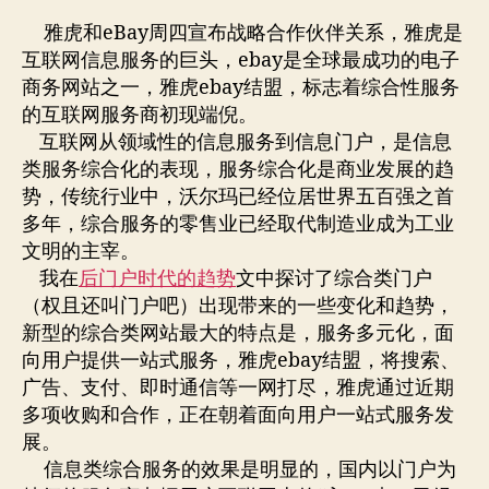
作
日
盟，
者
期
雅虎和eBay周四宣布战略合作伙伴关系，雅虎是
网
互联网信息服务的巨头，ebay是全球最成功的电子
络
商务网站之一，雅虎ebay结盟，标志着综合性服务
“沃
的互联网服务商初现端倪。
尔
互联网从领域性的信息服务到信息门户，是信息
玛”
类服务综合化的表现，服务综合化是商业发展的趋
初
现
势，传统行业中，沃尔玛已经位居世界五百强之首
端
多年，综合服务的零售业已经取代制造业成为工业
倪
文明的主宰。
我在
后门户时代的趋势
文中探讨了综合类门户
（权且还叫门户吧）出现带来的一些变化和趋势，
新型的综合类网站最大的特点是，服务多元化，面
向用户提供一站式服务，雅虎ebay结盟，将搜索、
广告、支付、即时通信等一网打尽，雅虎通过近期
多项收购和合作，正在朝着面向用户一站式服务发
展。
信息类综合服务的效果是明显的，国内以门户为