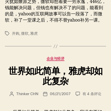
火犹如燎原之势，微软却想着要一劳永逸，446亿，
钱能解决问题，但钱也有解决不了的问题，能看到
的是，yahoo的互联网故事可以告一段落了，而微
软，补了一堂课之后，不得不替yahoo补另一课。
并购
,
微软
,
雅虎
标
签
分
企业与经济
类
世界如此简单，雅虎却如
此复杂
世
Thinker CHN
06/21/2007
有 4 条评论
文
发
界
章
布
如
作
日
此
者
期