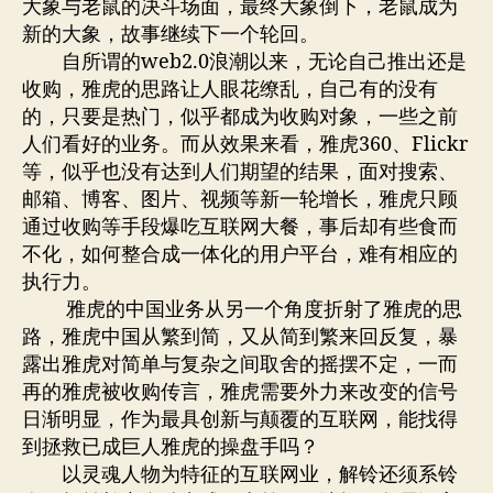
大象与老鼠的决斗场面，最终大象倒下，老鼠成为
新的大象，故事继续下一个轮回。
自所谓的web2.0浪潮以来，无论自己推出还是
收购，雅虎的思路让人眼花缭乱，自己有的没有
的，只要是热门，似乎都成为收购对象，一些之前
人们看好的业务。而从效果来看，雅虎360、Flickr
等，似乎也没有达到人们期望的结果，面对搜索、
邮箱、博客、图片、视频等新一轮增长，雅虎只顾
通过收购等手段爆吃互联网大餐，事后却有些食而
不化，如何整合成一体化的用户平台，难有相应的
执行力。
雅虎的中国业务从另一个角度折射了雅虎的思
路，雅虎中国从繁到简，又从简到繁来回反复，暴
露出雅虎对简单与复杂之间取舍的摇摆不定，一而
再的雅虎被收购传言，雅虎需要外力来改变的信号
日渐明显，作为最具创新与颠覆的互联网，能找得
到拯救已成巨人雅虎的操盘手吗？
以灵魂人物为特征的互联网业，解铃还须系铃