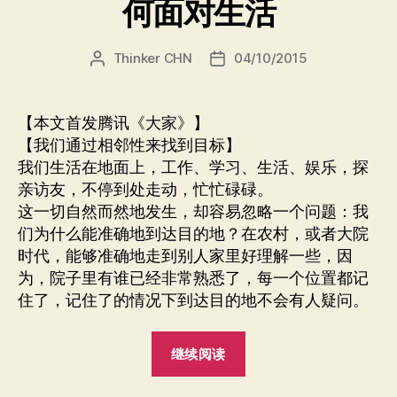
何面对生活
Thinker CHN
04/10/2015
文
发
章
布
作
日
者
期
【本文首发腾讯《大家》】
【我们通过相邻性来找到目标】
我们生活在地面上，工作、学习、生活、娱乐，探
亲访友，不停到处走动，忙忙碌碌。
这一切自然而然地发生，却容易忽略一个问题：我
们为什么能准确地到达目的地？在农村，或者大院
时代，能够准确地走到别人家里好理解一些，因
为，院子里有谁已经非常熟悉了，每一个位置都记
住了，记住了的情况下到达目的地不会有人疑问。
“当
继续阅读
地
标