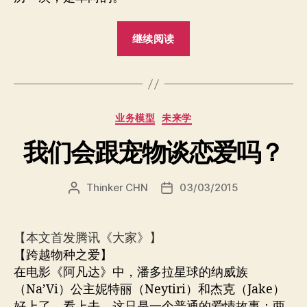
“人
继续阅读
类
会
重
新
分
业务模型
未来学
回
类
到
我们会跟宠物谈恋爱吗？
树
上
Thinker CHN
03/03/2015
文
发
吗？”
章
布
作
日
者
期
【本文首发腾讯《大家》】
【跨越物种之爱】
在电影《阿凡达》中，潘多拉星球的纳威族
（Na’Vi）公主妮特丽（Neytiri）和杰克（Jake）
好上了，看上去，这只是一个普通的爱情故事：两