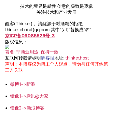
技术的境界是感性 创意的极致是逻辑
关注技术和产业发展
醒客(Thinker)， 清醒源于对酒精的拒绝
thinker.chn(at)qq.com 其中“(at)”替换成“@”
京ICP备09085526号-3
版权信息：
署名· 非商业用途· 保持一致
互联网转载请标明
醒客眼
地址:
thinker.host
声明：本博客仅为博主个人观点，请勿与任何其他第
三方关联
微博1->新浪
镜像1->腾讯@大家
镜像2->新浪博客