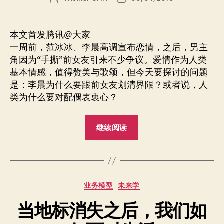
章
布
作
日
者
期
本文首发腾讯@大家
一周前，范冰冰、李晨高调宣布恋情，之后，男主
角因为“手撕”前女友引来不少争议。爱情作为人类
基本情感，值得赞美与歌颂，但今天要探讨的问题
是：李晨为什么要跟前女友划清界限？或者说，人
类为什么要对配偶表衷心？
“婚
继续阅读
姻
会
消
失
分
业务模型
未来学
吗?”
类
当地标消失之后，我们如