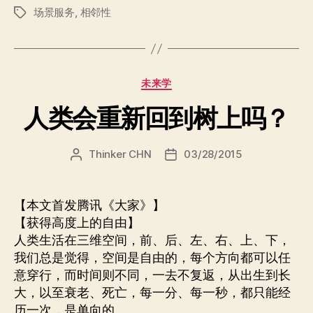
场景服务
,
相邻性
消
标
签
失
之
后，
分
未来学
我
类
们
人类会重新回到树上吗？
如
何
Thinker CHN
03/28/2015
文
发
面
章
布
对
作
日
者
期
生
【本文首发腾讯《大家》】
活”
【获得高度上的自由】
人类生活在三维空间，前、后、左、右、上、下，
我们总是觉得，空间是自由的，每个方向都可以任
意穿行，而时间则不同，一去不复返，从出生到长
大，以至衰老、死亡，每一分、每一秒，都只能经
历一次，是单向的。