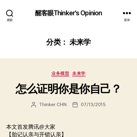
醒客眼Thinker's Opinion
搜索
菜单
分类：
未来学
分
业务模型
未来学
类
怎么证明你是你自己？
Thinker CHN
07/13/2015
文
发
章
布
作
日
者
期
本文首发腾讯@大家
【胎记认亲与开锁认亲】