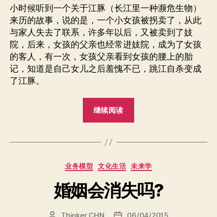
小时候听到一个关于江豚（长江里一种濒危生物）
来历的故事，说的是，一个小女孩被拐卖了，从此
与家人失去了联系，许多年以后，又被卖到了妓
院，后来，女孩的父亲也经常进妓院，成为了女孩
的客人，有一次，女孩父亲看到女孩的腰上的胎
记，知道是自己女儿之后羞愧不已，跳江自杀变成
了江豚。
“怎
继续阅读
么
证
明
你
分
业务模型
文化生活
未来学
是
类
你
婚姻会消失吗?
自
己？”
Thinker CHN
06/04/2015
文
发