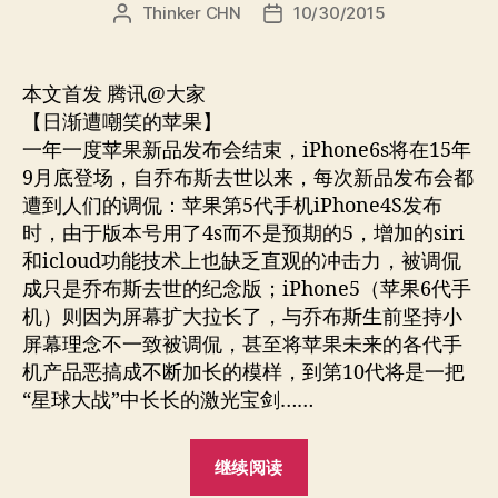
Thinker CHN
10/30/2015
文
发
章
布
作
日
者
期
本文首发 腾讯@大家
【日渐遭嘲笑的苹果】
一年一度苹果新品发布会结束，iPhone6s将在15年
9月底登场，自乔布斯去世以来，每次新品发布会都
遭到人们的调侃：苹果第5代手机iPhone4S发布
时，由于版本号用了4s而不是预期的5，增加的siri
和icloud功能技术上也缺乏直观的冲击力，被调侃
成只是乔布斯去世的纪念版；iPhone5（苹果6代手
机）则因为屏幕扩大拉长了，与乔布斯生前坚持小
屏幕理念不一致被调侃，甚至将苹果未来的各代手
机产品恶搞成不断加长的模样，到第10代将是一把
“星球大战”中长长的激光宝剑……
“iPhone6s
继续阅读
来