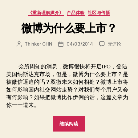
作
分
《重新理解媒介》
产品体验
社区与传播
者
类
的
微博为什么要上市？
“钱
景””
微
Thinker CHN
04/03/2014
无评论
文
发
博
章
布
为
作
日
什
者
期
众所周知的消息，微博很快将开启
，登陆
IPO
么
美国纳斯达克市场，但是，微博为什么要上市？是
要
被微信逼迫的吗？双微未来如何相处？微博上市将
上
如何影响国内社交网站走势？对我们每个用户又会
市？
有何影响？如果把微博比作伊俐的话，这篇文章为
你一一道来。
“微
继续阅读
博
为