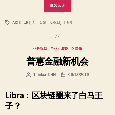
“知
继续阅读
识
动
AIGC
,
UBI
,
人工智能
,
大模型
,
社会学
物
标
签
与
智
造
分
业务模型
产业互联网
区块链
社
类
会”
普惠金融新机会
Thinker CHN
06/18/2019
文
发
章
布
作
日
者
期
Libra：区块链圈来了白马王
子？