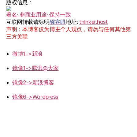
版权信息：
署名· 非商业用途· 保持一致
互联网转载请标明
醒客眼
地址:
thinker.host
声明：本博客仅为博主个人观点，请勿与任何其他第
三方关联
微博1->新浪
镜像1->腾讯@大家
镜像2->新浪博客
镜像6->Wordpress