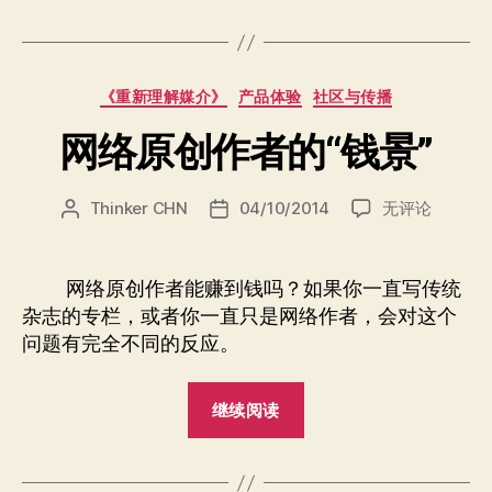
袭，
苹
果
分
《重新理解媒介》
产品体验
社区与传播
拿
类
什
网络原创作者的“钱景”
么
拉
网
Thinker CHN
04/10/2014
无评论
文
发
动
络
章
布
用
原
作
日
创
户
者
期
网络原创作者能赚到钱吗？如果你一直写传统
作
升
杂志的专栏，或者你一直只是网络作者，会对这个
者
级”
问题有完全不同的反应。
的
“钱
“网
景”
继续阅读
络
原
创