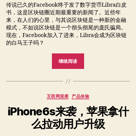
传说已久的Facebook终于发了数字货币Libra白皮
书，这是区块链圈近期最重要的新闻了。近些年
来，在人们的心里，与其说区块链是一种新的金融
模式，不如说区块链是一个彻头彻尾的庞氏骗局。
现在，Facebook加入了进来，Libra会成为区块链
的白马王子吗？
“普
继续阅读
惠
金
融
新
分
互联网观察
产品体验
机
类
会”
iPhone6s来袭，苹果拿什
么拉动用户升级