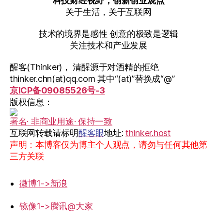
科技财经视野，创新创业观点
关于生活，关于互联网
技术的境界是感性 创意的极致是逻辑
关注技术和产业发展
醒客(Thinker)， 清醒源于对酒精的拒绝
thinker.chn(at)qq.com 其中“(at)”替换成“@”
京ICP备09085526号-3
版权信息：
署名· 非商业用途· 保持一致
互联网转载请标明
醒客眼
地址:
thinker.host
声明：本博客仅为博主个人观点，请勿与任何其他第
三方关联
微博1->新浪
镜像1->腾讯@大家