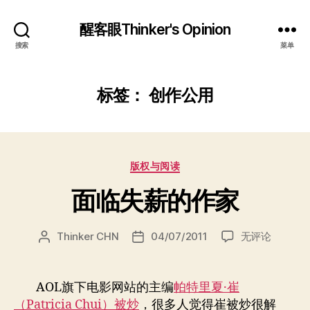
醒客眼Thinker's Opinion
搜索
菜单
标签：
创作公用
分
版权与阅读
类
面临失薪的作家
面
Thinker CHN
04/07/2011
无评论
文
发
临
章
布
失
作
日
薪
者
期
AOL旗下电影网站的主编
帕特里夏·崔
的
（Patricia Chui）被炒
，很多人觉得崔被炒很解