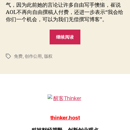
作
气，因为此前她的言论让许多自由写手懊恼，崔说
家
AOL不再向自由撰稿人付费，还进一步表示“我会给
你们一个机会，可以为我们无偿撰写博客”。
“面
继续阅读
临
失
免费
,
创作公用
,
版权
薪
标
签
的
作
家”
thinker.host