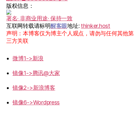
版权信息：
署名· 非商业用途· 保持一致
互联网转载请标明
醒客眼
地址:
thinker.host
声明：本博客仅为博主个人观点，请勿与任何其他第
三方关联
微博1->新浪
镜像1->腾讯@大家
镜像2->新浪博客
镜像6->Wordpress