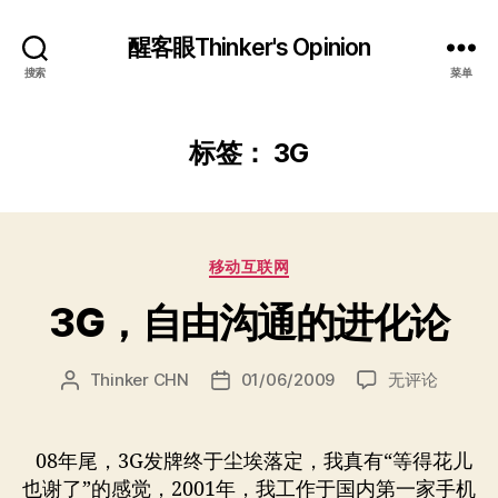
醒客眼Thinker's Opinion
搜索
菜单
标签：
3G
分
移动互联网
类
3G，自由沟通的进化论
3G，
Thinker CHN
01/06/2009
无评论
文
发
自
章
布
由
作
日
沟
者
期
08年尾，3G发牌终于尘埃落定，我真有“等得花儿
通
也谢了”的感觉，2001年，我工作于国内第一家手机