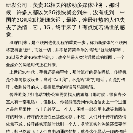
的
研发公司，负责3G相关的移动多媒体业务，那时
进
候，许多人都以为3G很快就会到来，没有想到，中
化
国的3G却如此姗姗来迟，最终，连最狂热的人也失
论
去了热情，它，3G，终于来了！有点恍若隔世的感
觉。
3G的到来，是互联网进化历程的重要一步，称为新媒体的互联网
将变得更“新”，而这一切，并不是简简单单的“移动”就能够解释，
3G以及之后4G技术的进步，改变的是人类沟通模式的版图，一个
全媒介的沟通时代正在到来。
上世纪90年代，手机还是稀罕物，那时流行的是传呼机，传呼机
是个单向接收设备，当时“Call 我”，不是给“我”打电话，而是打传
呼，收到传呼的人，根据显示的电话号码回电话。
传呼避免了打电话到办公室需要找人的尴尬（那时候，很多办公
室只有一部电话），但很快，你就能感受到作为通信史上一个过渡
产品的局限性，当十几甚至二十个人，围着一部公用电话等着回传
呼的时候，传呼的便捷性已荡然无存，不过，人们对于传呼的热情
依然不减，传呼能实现随时找到一个人，尽管真实的沟通还需要等
待，却已然放飞了人们自由沟通的梦想，就是这个昙花一现的传呼