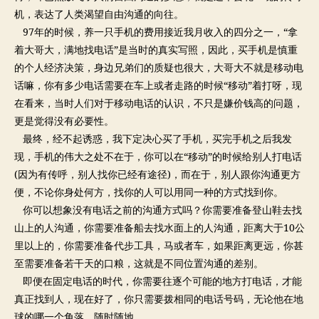
机，表达了人类渴望自由沟通的向往。
97年的时候，养一只手机的费用接近我月收入的四分之一，“拿
着大哥大，满地找电话”是当时的真实写照，因此，买手机是慎重
的个人经济决策，身边兄弟们的质疑也很大，大哥大不就是移动电
话嘛，你有多少电话需要在车上或者走路的时候“移动”着打呀，现
在看来，当时人们对于移动电话的认识，不只是嫌价钱高的问题，
更是觉得没有必要性。
最终，经不起诱惑，我下定决心买了手机，买完手机之后我发
现，手机的伟大之处不在于，你可以在“移动”的时候给别人打电话
(因为有传呼，别人找你已经有途径)，而在于，别人跟你沟通更方
便，不论你身处何方，找你的人可以用同一种的方式找到你。
你可以想象没有电话之前的沟通方式吗？你需要准备登山鞋去找
山上的人沟通，你需要准备船去找水面上的人沟通，距离大于10公
里以上的，你需要准备代步工具，马或者车，如果距离更远，你甚
至需要准备若干天的口粮，这就是不同位置沟通的差别。
即便在固定电话的时代，你需要往逐个可能的地方打电话，才能
真正找到人，现在好了，你只需要拨相同的电话号码，无论他在地
球的哪一个角落，随时随地。