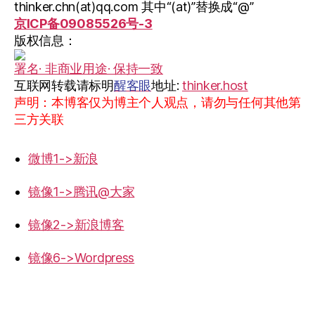
thinker.chn(at)qq.com 其中“(at)”替换成“@”
京ICP备09085526号-3
版权信息：
署名· 非商业用途· 保持一致
互联网转载请标明
醒客眼
地址:
thinker.host
声明：本博客仅为博主个人观点，请勿与任何其他第
三方关联
微博1->新浪
镜像1->腾讯@大家
镜像2->新浪博客
镜像6->Wordpress