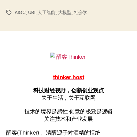
动
AIGC
,
UBI
,
人工智能
,
大模型
,
社会学
物
标
签
与
智
造
社
会”
thinker.host
科技财经视野，创新创业观点
关于生活，关于互联网
技术的境界是感性 创意的极致是逻辑
关注技术和产业发展
醒客(Thinker)， 清醒源于对酒精的拒绝