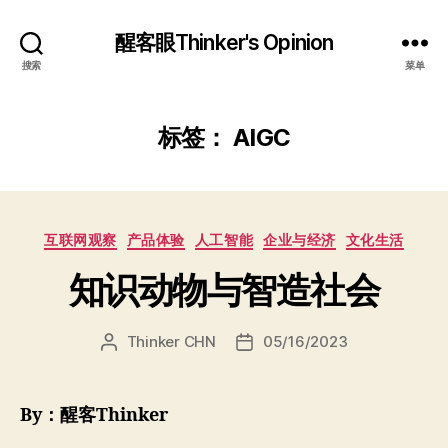
醒客眼Thinker's Opinion
搜索
菜单
标签：
AIGC
分
互联网观察
产品体验
人工智能
企业与经济
文化生活
类
知识动物与智造社会
Thinker CHN
05/16/2023
文
发
章
布
作
日
者
期
By：醒客Thinker