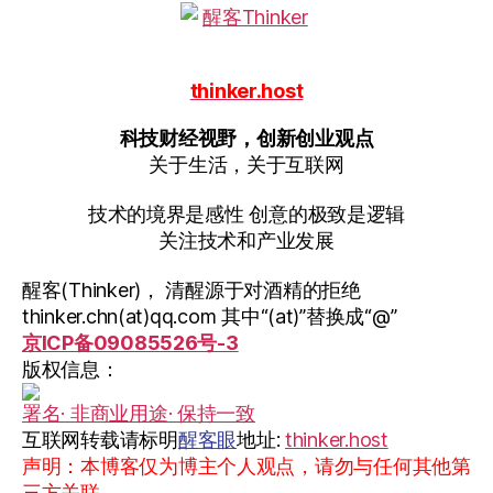
技
走
向”
thinker.host
科技财经视野，创新创业观点
关于生活，关于互联网
技术的境界是感性 创意的极致是逻辑
关注技术和产业发展
醒客(Thinker)， 清醒源于对酒精的拒绝
thinker.chn(at)qq.com 其中“(at)”替换成“@”
京ICP备09085526号-3
版权信息：
署名· 非商业用途· 保持一致
互联网转载请标明
醒客眼
地址:
thinker.host
声明：本博客仅为博主个人观点，请勿与任何其他第
三方关联