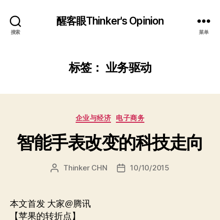
醒客眼Thinker's Opinion
搜索
菜单
标签：
业务驱动
分
企业与经济
电子商务
类
智能手表改变的科技走向
Thinker CHN
10/10/2015
文
发
章
布
作
日
者
期
本文首发 大家@腾讯
【苹果的转折点】