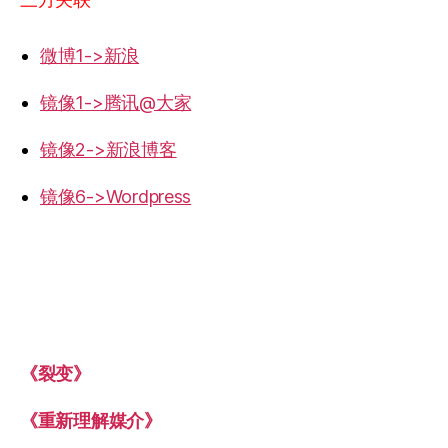
微博1->新浪
镜像1->腾讯@大家
镜像2->新浪博客
镜像6->Wordpress
《裂变》
《重新理解媒介》