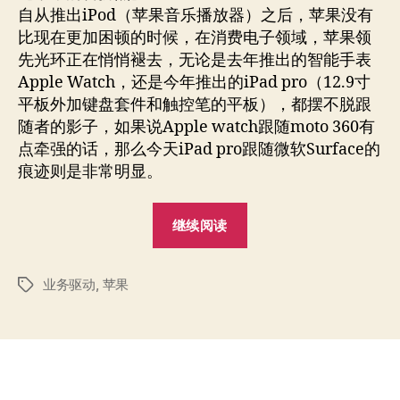
自从推出iPod（苹果音乐播放器）之后，苹果没有
比现在更加困顿的时候，在消费电子领域，苹果领
先光环正在悄悄褪去，无论是去年推出的智能手表
Apple Watch，还是今年推出的iPad pro（12.9寸
平板外加键盘套件和触控笔的平板），都摆不脱跟
随者的影子，如果说Apple watch跟随moto 360有
点牵强的话，那么今天iPad pro跟随微软Surface的
痕迹则是非常明显。
“智
继续阅读
能
手
业务驱动
,
苹果
表
标
签
改
变
的
科