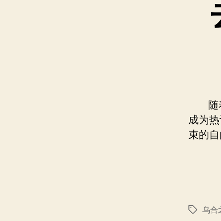
随
成为热
束的自
乌合
标