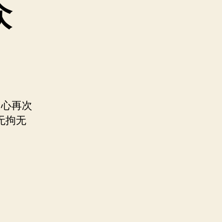
众
中心再次
无拘无