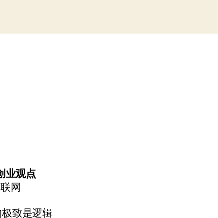
乌
合
之
众”
创业观点
互联网
的极致是逻辑