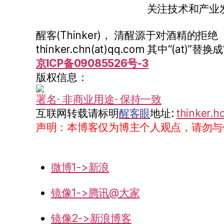
关注技术和产业
醒客(Thinker)， 清醒源于对酒精的拒绝
thinker.chn(at)qq.com 其中“(at)”替换成
京ICP备09085526号-3
版权信息：
署名· 非商业用途· 保持一致
互联网转载请标明
醒客眼
地址:
thinker.h
声明：本博客仅为博主个人观点，请勿与
微博1->新浪
镜像1->腾讯@大家
镜像2->新浪博客