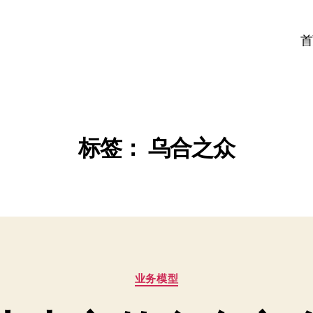
首
标签：
乌合之众
分
业务模型
类