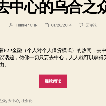
去中心的乌合之
去
Thinker CHN
01/28/2014
无评论
文
发
中
章
布
心
作
日
的
者
期
乌
着
金融（个人对个人借贷模式）的热闹，去
P2P
合
议话题，仿佛一切只要去中心，人人就可以获得
之
由。
众
“去
继续阅读
中
心
的
之众
,
去中心
,
社会化