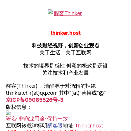
版
权
力
量”
thinker.host
科技财经视野，创新创业观点
关于生活，关于互联网
技术的境界是感性 创意的极致是逻辑
关注技术和产业发展
醒客(Thinker)， 清醒源于对酒精的拒绝
thinker.chn(at)qq.com 其中“(at)”替换成“@”
京ICP备09085526号-3
版权信息：
署名· 非商业用途· 保持一致
互联网转载请标明
醒客眼
地址:
thinker.host