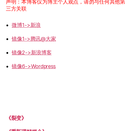
声明：本博客仅为博主个人观点，请勿与任何其他第
三方关联
微博1->新浪
镜像1->腾讯@大家
镜像2->新浪博客
镜像6->Wordpress
《裂变》