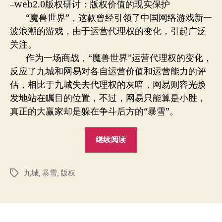
者
期
–web2.0版权研讨：版权价值的现实保护
易
“魔兽世界”，这款曾经引领了中国网络游戏新一
主
波浪潮的游戏，由于运营代理权的变化，引起广泛
的
版
关注。
权
作为一场商战，“魔兽世界”运营代理权的变化，
力
反应了九城和网易对各自运营价值和运营能力的评
量
估，相比于九城失去代理权的灰暗，网易则容光焕
发地站在瞩目的位置，不过，网易只能算是小胜，
真正的大赢家却是躲在争斗后方的“暴雪”。
““魔
继续阅读
兽
世
九城
,
暴雪
,
版权
界”
标
签
易
主
的