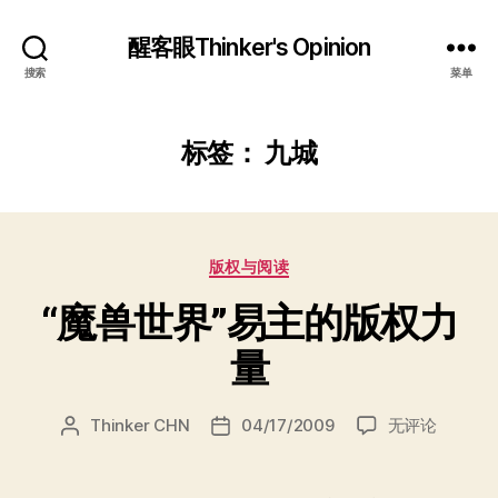
醒客眼Thinker's Opinion
搜索
菜单
标签：
九城
分
版权与阅读
类
“魔兽世界”易主的版权力
量
“魔
Thinker CHN
04/17/2009
无评论
文
发
兽
章
布
世
作
日
界”