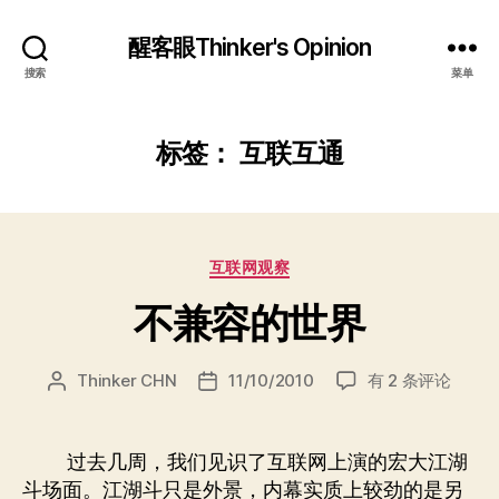
醒客眼Thinker's Opinion
搜索
菜单
标签：
互联互通
分
互联网观察
类
不兼容的世界
不
Thinker CHN
11/10/2010
有 2 条评论
文
发
兼
章
布
容
作
日
的
者
期
过去几周，我们见识了互联网上演的宏大江湖
世
斗场面。江湖斗只是外景，内幕实质上较劲的是另