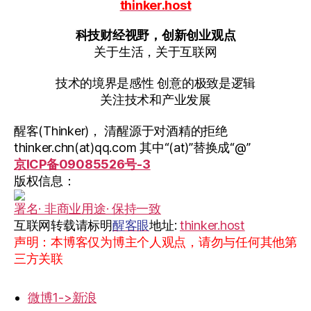
thinker.host
科技财经视野，创新创业观点
关于生活，关于互联网
技术的境界是感性 创意的极致是逻辑
关注技术和产业发展
醒客(Thinker)， 清醒源于对酒精的拒绝
thinker.chn(at)qq.com 其中“(at)”替换成“@”
京ICP备09085526号-3
版权信息：
署名· 非商业用途· 保持一致
互联网转载请标明
醒客眼
地址:
thinker.host
声明：本博客仅为博主个人观点，请勿与任何其他第
三方关联
微博1->新浪