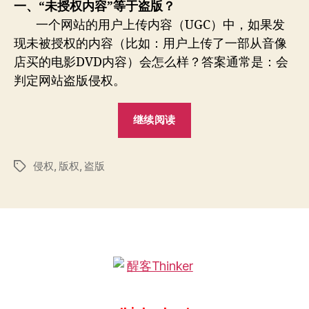
者
期
一、“未授权内容”等于盗版？
讨：
一个网站的用户上传内容（UGC）中，如果发
“未
现未被授权的内容（比如：用户上传了一部从音像
授
权
店买的电影DVD内容）会怎么样？答案通常是：会
内
判定网站盗版侵权。
容”
等
“web2.0
继续阅读
于
版
盗
权
版？
侵权
,
版权
,
盗版
研
标
签
讨：
“未
授
权
内
容”
等