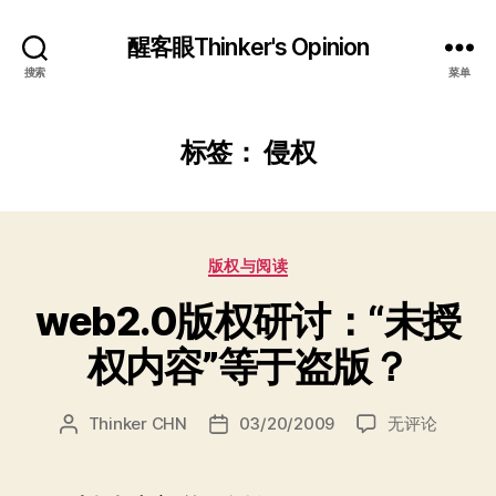
醒客眼Thinker's Opinion
搜索
菜单
标签：
侵权
分
版权与阅读
类
web2.0版权研讨：“未授
权内容”等于盗版？
web2.0
Thinker CHN
03/20/2009
无评论
文
发
版
章
布
权
作
日
研