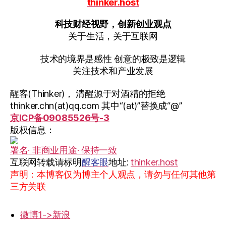
thinker.host
于
盗
科技财经视野，创新创业观点
版？”
关于生活，关于互联网
技术的境界是感性 创意的极致是逻辑
关注技术和产业发展
醒客(Thinker)， 清醒源于对酒精的拒绝
thinker.chn(at)qq.com 其中“(at)”替换成“@”
京ICP备09085526号-3
版权信息：
署名· 非商业用途· 保持一致
互联网转载请标明
醒客眼
地址:
thinker.host
声明：本博客仅为博主个人观点，请勿与任何其他第
三方关联
微博1->新浪