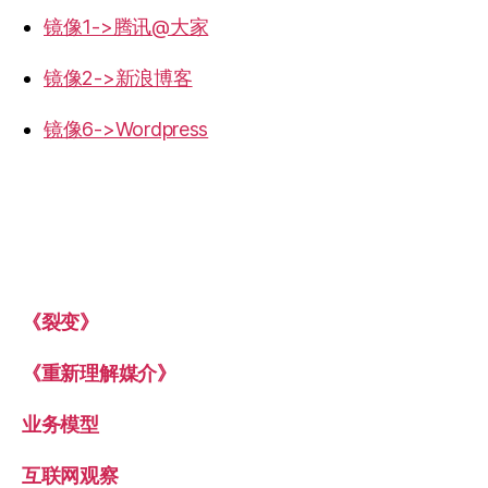
镜像1->腾讯@大家
镜像2->新浪博客
镜像6->Wordpress
《裂变》
《重新理解媒介》
业务模型
互联网观察