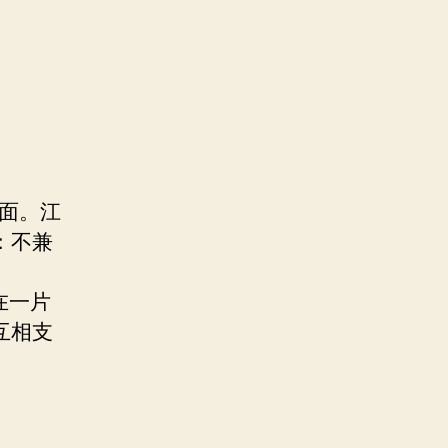
面。江
：不兼
在一片
互相支