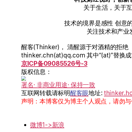
关于生活，关于
技术的境界是感性 创意
关注技术和产业
醒客(Thinker)， 清醒源于对酒精的拒绝
thinker.chn(at)qq.com 其中“(at)”替换成
京ICP备09085526号-3
版权信息：
署名· 非商业用途· 保持一致
互联网转载请标明
醒客眼
地址:
thinker.h
声明：本博客仅为博主个人观点，请勿与
微博1->新浪