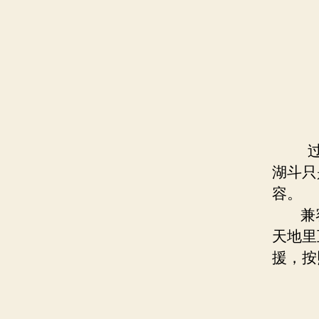
过去
湖斗只
容。
兼容
天地里
援，按