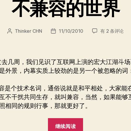
不兼容的世界
不
Thinker CHN
11/10/2010
有 2 条评论
文
发
兼
章
布
容
作
日
的
者
期
世
几周，我们见识了互联网上演的宏大江湖斗场
界
是外景，内幕实质上较劲的是另一个被忽略的词
是个技术名词，通俗说就是和平相处，大家能
互不干扰共同生存，就叫兼容，当然，如果能够
照相同的规则行事，那就更好了。
“不
继续阅读