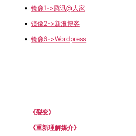
镜像1->腾讯@大家
镜像2->新浪博客
镜像6->Wordpress
《裂变》
《重新理解媒介》