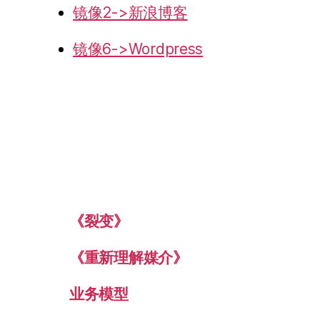
镜像2->新浪博客
镜像6->Wordpress
《裂变》
《重新理解媒介》
业务模型