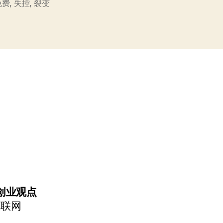
都
免费
,
失控
,
裂变
是
劣
质
服
务
吗？”
创业观点
互联网