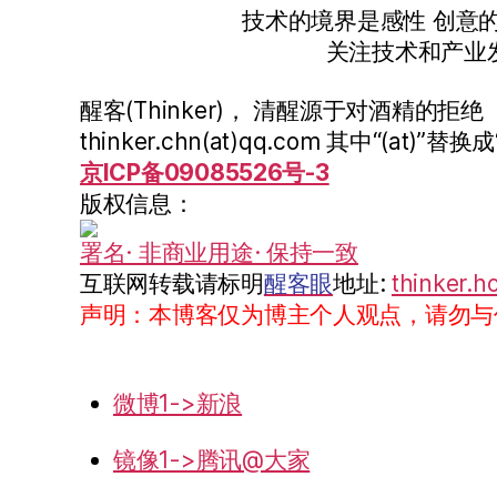
技术的境界是感性 创意
关注技术和产业
醒客(Thinker)， 清醒源于对酒精的拒绝
thinker.chn(at)qq.com 其中“(at)”替换成
京ICP备09085526号-3
版权信息：
署名· 非商业用途· 保持一致
互联网转载请标明
醒客眼
地址:
thinker.h
声明：本博客仅为博主个人观点，请勿与
微博1->新浪
镜像1->腾讯@大家