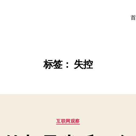
首
标签：
失控
分
互联网观察
类