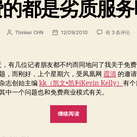
费的都是劣质服务
免
Thinker CHN
12/09/2010
有 3 条评论
文
发
费
章
布
的
作
日
都
者
期
是
，有几位记者朋友都不约而同地问了我关于免费
劣
题，而刚好，上个星期六，受凤凰网
霞清
的邀请
质
杂志创始主编
kk（凯文•凯利Kevin Kelly）
有个
服
务
其中一个问题也和免费商业模式有关。
吗？
“免
继续阅读
费
的