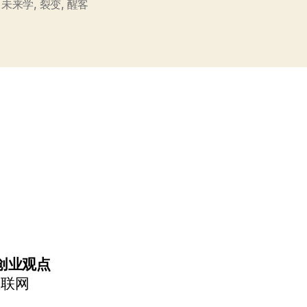
不
,
未来学
,
裂变
,
醒客
是
孤
独
的
个
体？”
创业观点
互联网