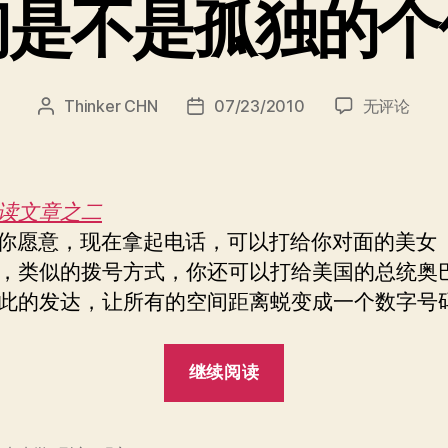
们是不是孤独的个
我
Thinker CHN
07/23/2010
无评论
文
发
们
章
布
是
作
日
不
者
期
是
读文章之二
孤
愿意，现在拿起电话，可以打给你对面的美女
独
，类似的拨号方式，你还可以打给美国的总统奥
的
个
此的发达，让所有的空间距离蜕变成一个数字号
体？
“我
继续阅读
们
是