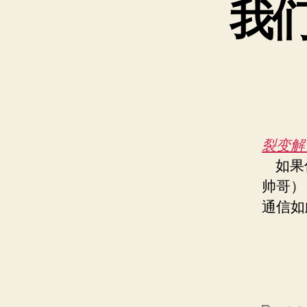
我
裂变解
如果你
帅哥）
通信如