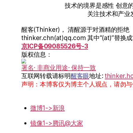
技术的境界是感性 创意
关注技术和产业
醒客(Thinker)， 清醒源于对酒精的拒绝
thinker.chn(at)qq.com 其中“(at)”替换成
京ICP备09085526号-3
版权信息：
署名· 非商业用途· 保持一致
互联网转载请标明
醒客眼
地址:
thinker.h
声明：本博客仅为博主个人观点，请勿与
微博1->新浪
镜像1->腾讯@大家