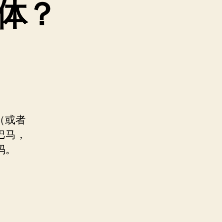
体？
（或者
巴马，
码。