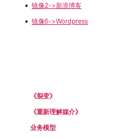
镜像2->新浪博客
镜像6->Wordpress
《裂变》
《重新理解媒介》
业务模型