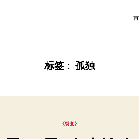
首
标签：
孤独
分
《裂变》
类