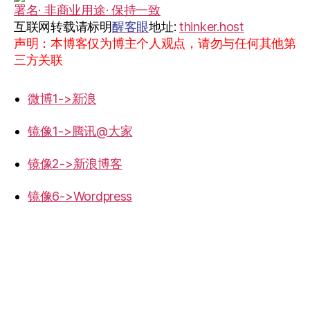
署名· 非商业用途· 保持一致
互联网转载请标明
醒客眼
地址:
thinker.host
声明：本博客仅为博主个人观点，请勿与任何其他第
三方关联
微博1->新浪
镜像1->腾讯@大家
镜像2->新浪博客
镜像6->Wordpress