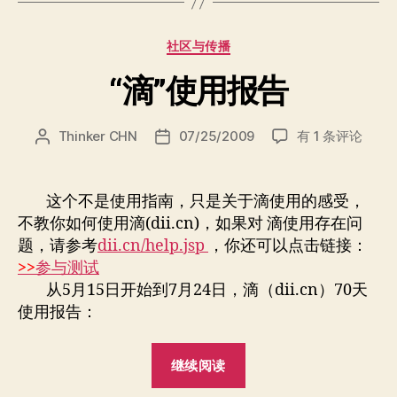
的
信
分
社区与传播
息
类
传
“滴”使用报告
播”
“滴”
Thinker CHN
07/25/2009
有 1 条评论
文
发
使
章
布
用
作
日
报
者
期
这个不是使用指南，只是关于滴使用的感受，
告
不教你如何使用滴(dii.cn)，如果对 滴使用存在问
题，请参考
dii.cn/help.jsp
，你还可以点击链接：
>>
参与测试
从5月15日开始到7月24日，滴（dii.cn）70天
使用报告：
““滴”
继续阅读
使