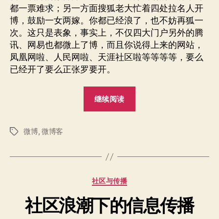
都一票难求；另一方面搜狐老大忙着四处拉名人开
博，鼓励一女两嫁。你都已经浪了，也不妨再狐一
次。这只是表象，事实上，不仅四大门户另外的腾
讯、网易也都微上了博，而且你说得上来的网站，
凤凰网啦、人民网啦、天涯社区啦等等等等，要么
已经开了要么正张罗要开。
“微
继续阅读
博
狂
微博
,
微博客
想
标
签
症”
分
社区与传播
类
社区浪潮下的信息传播