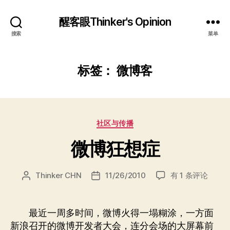
醒客眼Thinker's Opinion
搜索
菜单
标签：
微博客
分
社区与传播
类
微博狂想症
微
Thinker CHN
11/26/2010
有 1 条评论
文
发
博
章
布
狂
作
日
想
者
期
最近一周多时间，微博火得一塌糊涂，一方面
症
新浪召开的微博开发者大会，连分会场的大屏幕前