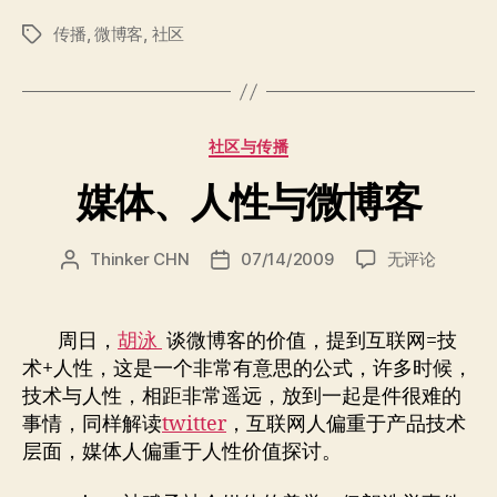
用
传播
,
微博客
,
社区
报
标
签
告”
分
社区与传播
类
媒体、人性与微博客
媒
Thinker CHN
07/14/2009
无评论
文
发
体、
章
布
人
作
日
性
者
期
周日，
胡泳
谈微博客的价值，提到互联网=技
与
术+人性，这是一个非常有意思的公式，许多时候，
微
技术与人性，相距非常遥远，放到一起是件很难的
博
事情，同样解读
twitter
，互联网人偏重于产品技术
客
层面，媒体人偏重于人性价值探讨。