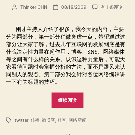
社
Thinker CHN
08/18/2009
有 1 条评论
文
发
区
章
布
浪
作
日
潮
者
期
刚才主持人介绍了很多，我今天的内容，主要
下
分为两部分，第一部分稍微务虚一点，希望通过这
的
部分让大家了解，过去几年互联网的发展到底是有
信
什么决定性力量在起作用，博客、SNS、网络媒体
息
等之间有什么样的关系。认识这种力量后，可能大
传
家看待问题时会掌握分析的方法，而不是跟风来认
播
同别人的观点。第二部分我会针对各位网络编辑讲
一下有关标题的技巧。
“社
继续阅读
区
浪
twitter
,
传播
,
微博客
,
社区
,
网络新闻
潮
标
签
下