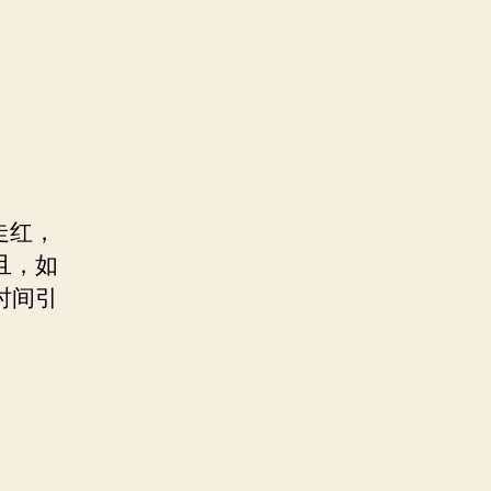
走红，
且，如
时间引