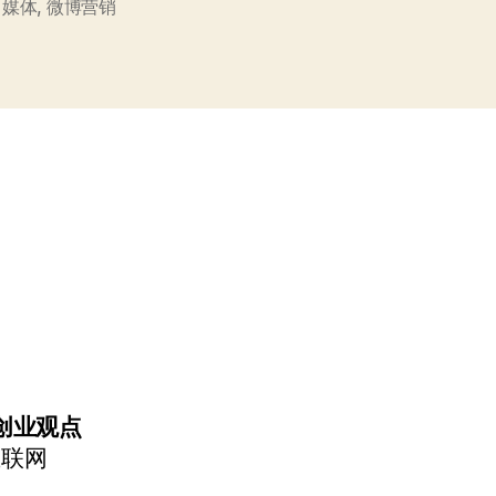
媒
,
媒体
,
微博营销
体？”
创业观点
互联网