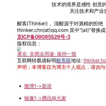
技术的境界是感性 创意
关注技术和产业
醒客(Thinker)， 清醒源于对酒精的拒绝
thinker.chn(at)qq.com 其中“(at)”替换成
京ICP备09085526号-3
版权信息：
署名· 非商业用途· 保持一致
互联网转载请标明
醒客眼
地址:
thinker.h
声明：本博客仅为博主个人观点，请勿与
微博1->新浪
镜像1->腾讯@大家