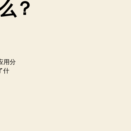
么？
应用分
了什