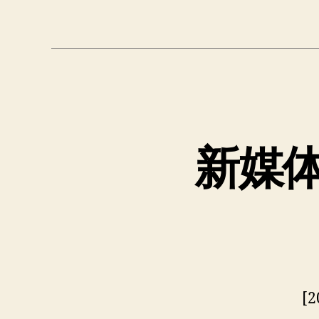
签
新媒
[