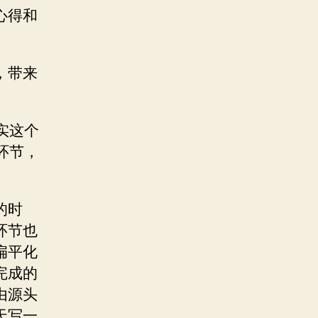
心得和
，带来
实这个
环节，
的时
环节也
扁平化
完成的
由源头
天写一