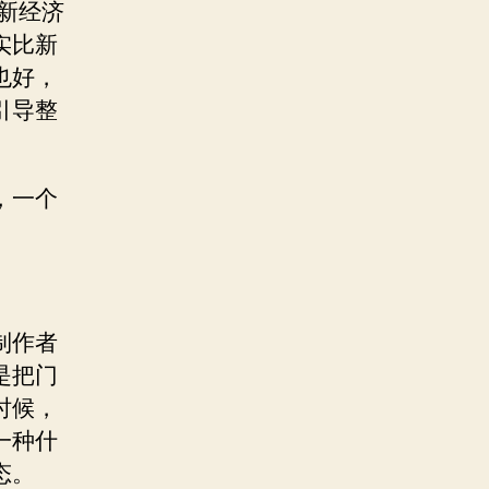
新经济
实比新
也好，
引导整
，一个
。
制作者
是把门
时候，
一种什
态。