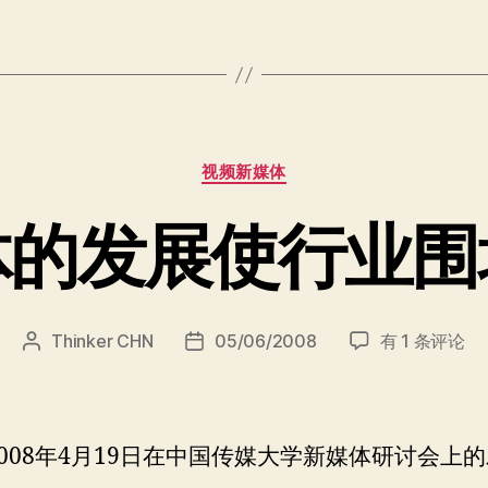
网
改
变
了
什
分
么？”
视频新媒体
类
体的发展使行业围
新
Thinker CHN
05/06/2008
有 1 条评论
文
发
媒
章
布
体
作
日
的
者
期
发
2008年4月19日在中国传媒大学新媒体研讨会上的
展