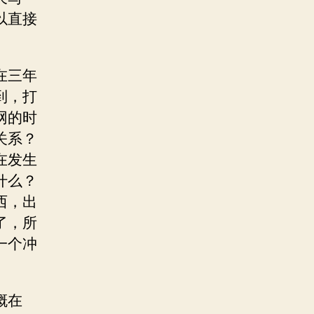
以直接
在三年
到，打
网的时
关系？
在发生
什么？
西，出
了，所
一个冲
概在