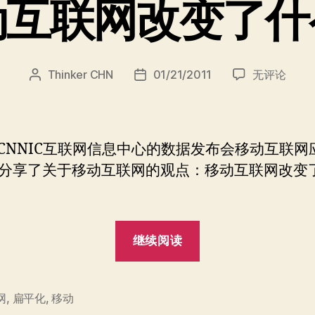
动互联网改变了什
移
Thinker CHN
01/21/2011
无评论
文
发
动
章
布
互
作
日
联
者
期
网
NIC互联网信息中心的数据发布会移动互联网
改
分享了关于移动互联网的观点：移动互联网改变
变
了
什
么？
“移
继续阅读
动
互
联
网
,
扁平化
,
移动