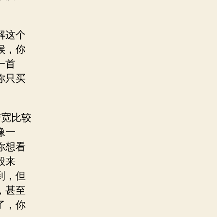
解这个
候，你
一首
你只买
带宽比较
像一
你想看
般来
到，但
，甚至
了，你