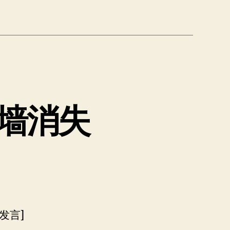
墙消失
发言]