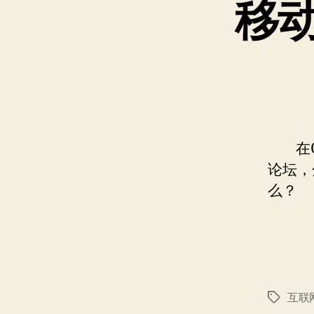
移
在CN
论坛，
么？
互联
标