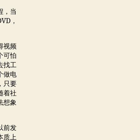
程，当
VD，
得视频
个可怕
去找工
个做电
，只要
随着社
法想象
以前发
本质上