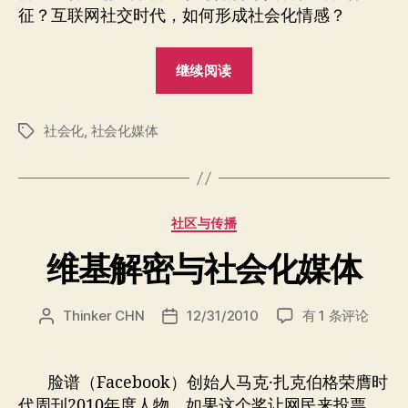
情
征？互联网社交时代，如何形成社会化情感？
感
“说
继续阅读
说
社
社会化
,
社会化媒体
会
标
签
化
情
感”
分
社区与传播
类
维基解密与社会化媒体
维
Thinker CHN
12/31/2010
有 1 条评论
文
发
基
章
布
解
作
日
密
者
期
脸谱（Facebook）创始人马克·扎克伯格荣膺时
与
代周刊2010年度人物，如果这个奖让网民来投票，