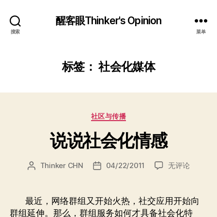
醒客眼Thinker's Opinion
搜索
菜单
标签：
社会化媒体
分
社区与传播
类
说说社会化情感
说
Thinker CHN
04/22/2011
无评论
文
发
说
章
布
社
作
日
会
者
期
最近，网络群组又开始火热，社交应用开始向
化
群组延伸。那么，群组服务如何才具备社会化特