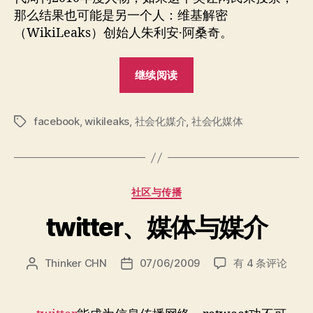
社
那么结果也可能是另一个人：维基解密
会
（WikiLeaks）创始人朱利安·阿桑奇。
化
媒
“维
体
继续阅读
基
解
facebook
,
wikileaks
,
社会化媒介
,
社会化媒体
密
标
签
与
社
会
分
社区与传播
化
类
媒
twitter、媒体与媒介
体”
twitter、
Thinker CHN
07/06/2009
有 4 条评论
文
发
媒
章
布
体
作
日
与
者
期