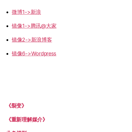
微博1->新浪
镜像1->腾讯@大家
镜像2->新浪博客
镜像6->Wordpress
《裂变》
《重新理解媒介》