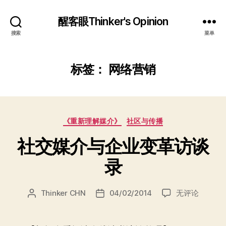
醒客眼Thinker's Opinion
搜索
菜单
标签：
网络营销
分
《重新理解媒介》
社区与传播
类
社交媒介与企业变革访谈
录
社
Thinker CHN
04/02/2014
无评论
文
发
交
章
布
媒
作
日
介