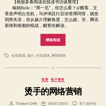
者
期
【根据多看阅读在线读书访谈整理】
与
喻娟
：“周一见”，你怎么看？
醒客，文
Belle
@
企
章发声明占先机，马伊琍且行且珍惜博同情，姚笛
业
弱势失语，你从媒介理解角度，怎么破。另，腾讯
变
新闻和南都的暗战，醒客给解读。
革
访
谈
“社
继续阅读
录
交
媒
在线阅读
,
媒介
,
社交媒体
,
网络营销
介
标
签
与
企
业
分
投资
电子商务
变
类
革
烫手的网络营销
访
谈
烫
Thinker CHN
06/07/2013
有 1 条评论
文
发