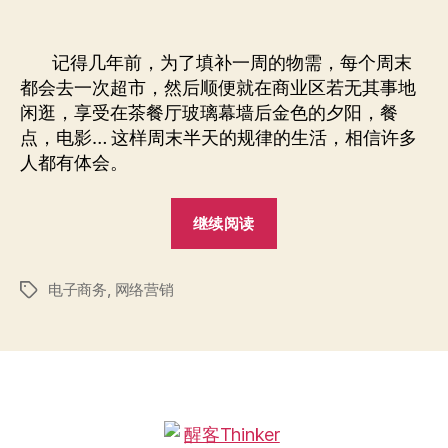
录”
手
章
布
的
作
日
网
者
期
记得几年前，为了填补一周的物需，每个周末
络
都会去一次超市，然后顺便就在商业区若无其事地
营
闲逛，享受在茶餐厅玻璃幕墙后金色的夕阳，餐
销
点，电影… 这样周末半天的规律的生活，相信许多
人都有体会。
“烫
继续阅读
手
的
电子商务
,
网络营销
网
标
签
络
营
销”