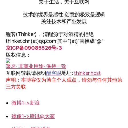
关于生活，关于互联网
技术的境界是感性 创意的极致是逻辑
关注技术和产业发展
醒客(Thinker)， 清醒源于对酒精的拒绝
thinker.chn(at)qq.com 其中“(at)”替换成“@”
京ICP备09085526号-3
版权信息：
署名· 非商业用途· 保持一致
互联网转载请标明
醒客眼
地址:
thinker.host
声明：本博客仅为博主个人观点，请勿与任何其他第
三方关联
微博1->新浪
镜像1->腾讯@大家