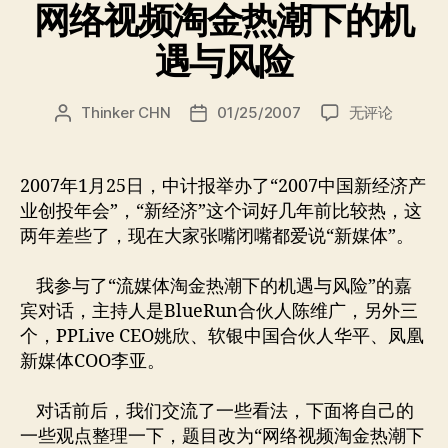
网络视频淘金热潮下的机
遇与风险
网
Thinker CHN
01/25/2007
无评论
文
发
络
章
布
视
作
日
频
者
期
2007年1月25日，中计报举办了“2007中国新经济产
淘
业创投年会”，“新经济”这个词好几年前比较热，这
金
两年差些了，现在大家张嘴闭嘴都爱说“新媒体”。
热
潮
我参与了“流媒体淘金热潮下的机遇与风险”的嘉
下
宾对话，主持人是BlueRun合伙人陈维广，另外三
的
机
个，PPLive CEO姚欣、软银中国合伙人华平、凤凰
遇
新媒体COO李亚。
与
风
对话前后，我们交流了一些看法，下面将自己的
险
一些观点整理一下，题目改为“网络视频淘金热潮下