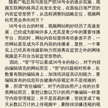
者
期
随着广电总局与原信产部56号令的逐步实施，视
背
频互联网的格局正在发生变化，在面临日渐严厉的
景
内容监管形势下，从流程调整到战略定位，视频网
下，
站究竟会奔向何方？
封
56号令出台的时候，视频网站刚好经历了高速发
闭
展，已经成为影响许多人尤其是青少年的重要传播
式
运
平台，而此时，网站内容却显得有些参差不齐，一
营
些网站甚至成为不良内容的传播者，显然，一个事
不
实上已经具有传媒影响力而游离在监管之外的网络
是
视频是不符合当前监管形势的。
出
因此，“管”字可以看成56号令的核心，对于内容
路
由编辑填充的网站而言，“管”的问题相对简单，在
数量有限的编辑身上，加强培训提高识别能力，要
编辑发布的信息符合健康内容规定并不是很难的
事，所谓“管住编辑”。对于内容由用户上传的分享
类网站而言，要想让数以万计的用户像编辑一样遵
守内容管理规定，并不是容易的事，管就变成了每
天从数以万计的上传视频中，删除掉涉嫌违规的视