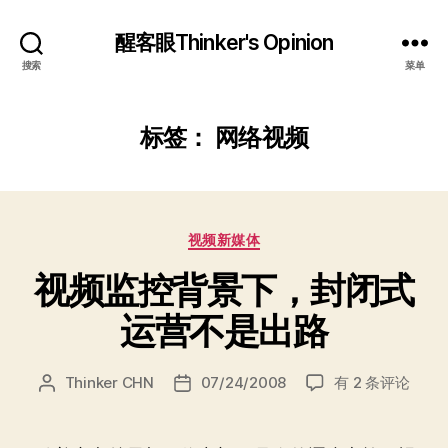
醒客眼Thinker's Opinion
搜索
菜单
标签：
网络视频
分
视频新媒体
类
视频监控背景下，封闭式
运营不是出路
视
Thinker CHN
07/24/2008
有 2 条评论
文
发
频
章
布
监
作
日
控