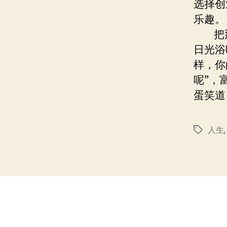
选择创
乐趣。
把那
日光浴
样，你
呢”，
蛋笑道
人生
标
签