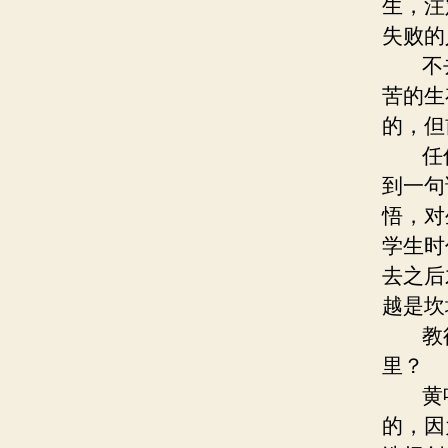
生，注
失败的
不去
苦的生
的，但
任何
到一句
悟，对
学生时
去之后
越是坎
教徒
里？
黄鸣
的，因