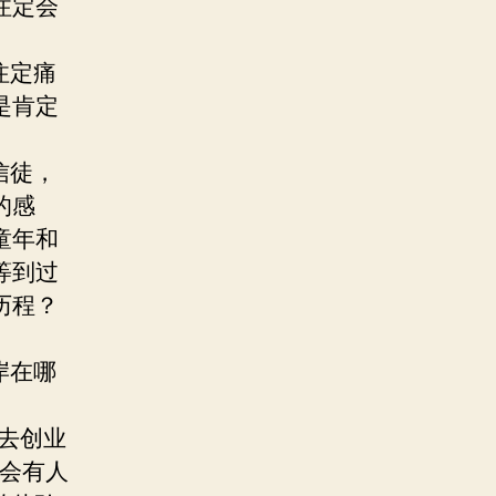
注定会
注定痛
是肯定
信徒，
的感
童年和
等到过
历程？
岸在哪
去创业
还会有人