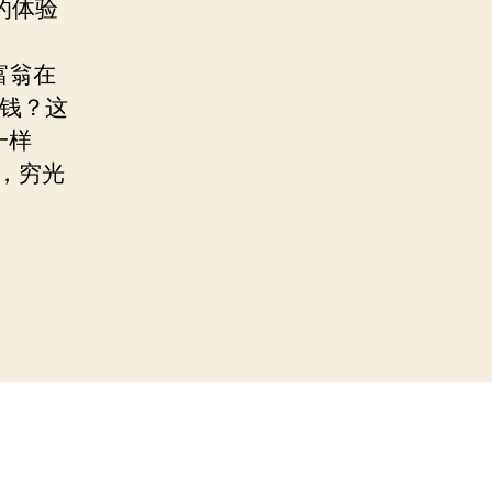
的体验
富翁在
些钱？这
一样
，穷光