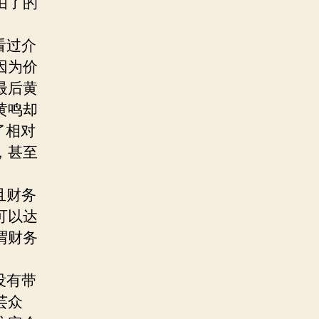
由了的
看过介
因为价
最后黄
黄鸣却
了相对
，甚至
且财务
可以达
谓财务
没有带
芸众