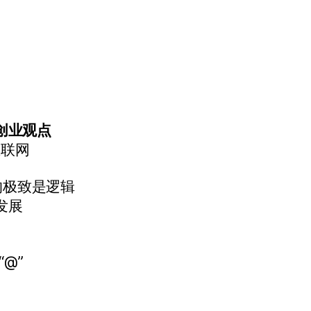
创业观点
互联网
的极致是逻辑
发展
“@”