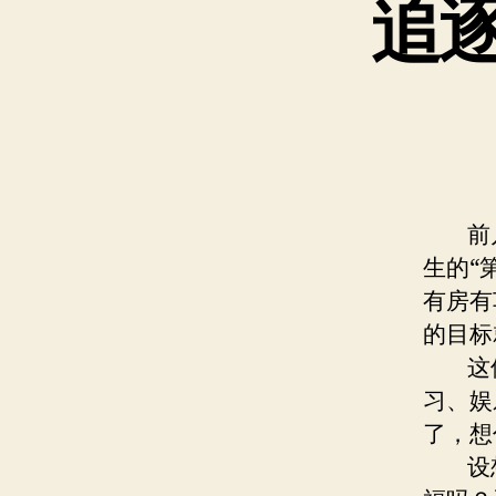
追
前几
生的“
有房有
的目标
这似
习、娱
了，想
设想