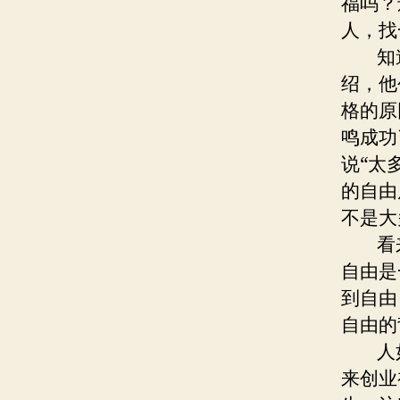
福吗？
人，找
知道
绍，他
格的原
鸣成功
说“太
的自由
不是大
看来
自由是
到自由
自由的
人如
来创业