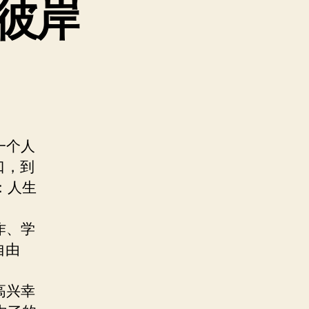
彼岸
一个人
口，到
：人生
作、学
自由
高兴幸