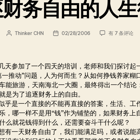
逐财务自由的人生
追
Thinker CHN
02/28/2006
有 7 条评论
文
发
逐
章
布
财
作
日
务
者
期
自
天参加了一个四天的培训，老师和我们探讨起
由
第一推动”问题，人为何而生？从如何挣钱养家糊
的
车能旅游，天南海北一大圈，最终得出一个结论
人
生
就是为了追逐财务上的自由。
彼
乎是一个直接的不能再直接的答案，生活、工
岸
乐，哪一样不是用“钱”作为铺垫的，如果财务上
什么就花钱得到什么，还需要奋斗干什么呢？
有一天财务自由了，我们能满足吗，或者说能