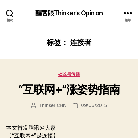
醒客眼Thinker's Opinion
搜索
菜单
标签：
连接者
分
社区与传播
类
“互联网+”涨姿势指南
Thinker CHN
09/06/2015
文
发
章
布
作
日
者
期
本文首发腾讯@大家
【“互联网+”是连接】