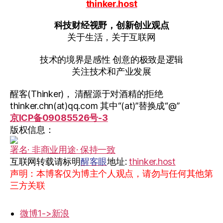
thinker.host
科技财经视野，创新创业观点
关于生活，关于互联网
技术的境界是感性 创意的极致是逻辑
关注技术和产业发展
醒客(Thinker)， 清醒源于对酒精的拒绝
thinker.chn(at)qq.com 其中“(at)”替换成“@”
京ICP备09085526号-3
版权信息：
署名· 非商业用途· 保持一致
互联网转载请标明
醒客眼
地址:
thinker.host
声明：本博客仅为博主个人观点，请勿与任何其他第
三方关联
微博1->新浪