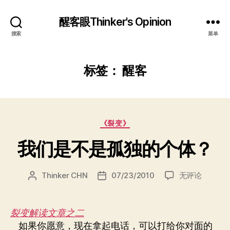
醒客眼Thinker's Opinion
搜索
菜单
标签：
醒客
分
《裂变》
类
我们是不是孤独的个体？
我
Thinker CHN
07/23/2010
无评论
文
发
们
章
布
是
作
日
不
者
期
裂变解读文章之二
是
如果你愿意，现在拿起电话，可以打给你对面的