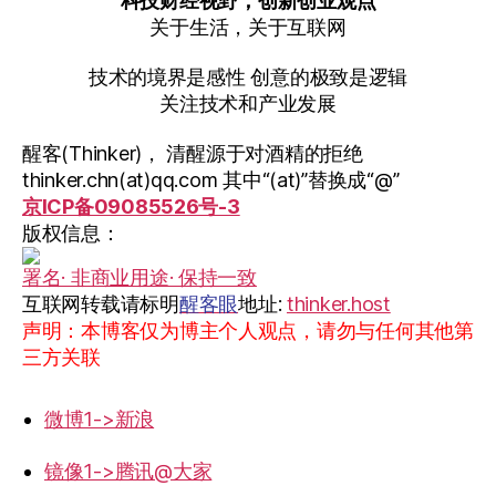
科技财经视野，创新创业观点
关于生活，关于互联网
技术的境界是感性 创意的极致是逻辑
关注技术和产业发展
醒客(Thinker)， 清醒源于对酒精的拒绝
thinker.chn(at)qq.com 其中“(at)”替换成“@”
京ICP备09085526号-3
版权信息：
署名· 非商业用途· 保持一致
互联网转载请标明
醒客眼
地址:
thinker.host
声明：本博客仅为博主个人观点，请勿与任何其他第
三方关联
微博1->新浪
镜像1->腾讯@大家