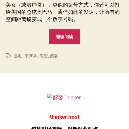
孤
美女（或者帅哥），类似的拨号方式，你还可以打
独
给美国的总统奥巴马，通信如此的发达，让所有的
的
空间距离蜕变成一个数字号码。
个
体？
“我
继续阅读
们
是
孤独
,
未来学
,
裂变
,
醒客
不
标
签
是
孤
独
的
个
体？”
thinker.host