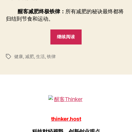
终
极
醒客减肥终极铁律：
所有减肥的秘诀最终都将
铁
归结到节食和运动。
律
“醒
继续阅读
客
减
健康
,
减肥
,
生活
,
铁律
肥
标
签
的
终
极
铁
律”
thinker.host
科技财经视野，创新创业观点