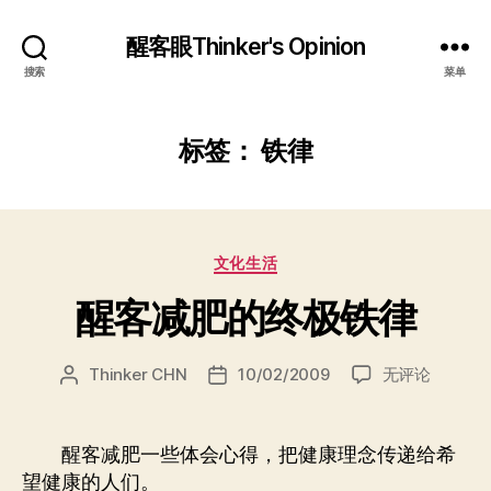
醒客眼Thinker's Opinion
搜索
菜单
标签：
铁律
分
文化生活
类
醒客减肥的终极铁律
醒
Thinker CHN
10/02/2009
无评论
文
发
客
章
布
减
作
日
肥
者
期
醒客减肥一些体会心得，把健康理念传递给希
的
望健康的人们。