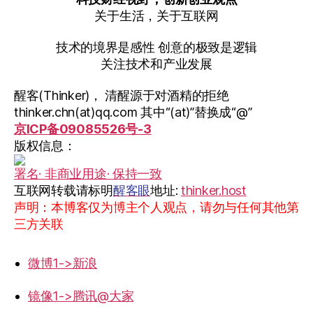
关于生活，关于互联网
技术的境界是感性 创意的极致是逻辑
关注技术和产业发展
醒客(Thinker)， 清醒源于对酒精的拒绝
thinker.chn(at)qq.com 其中“(at)”替换成“@”
京ICP备09085526号-3
版权信息：
署名· 非商业用途· 保持一致
互联网转载请标明
醒客眼
地址:
thinker.host
声明：本博客仅为博主个人观点，请勿与任何其他第
三方关联
微博1->新浪
镜像1->腾讯@大家