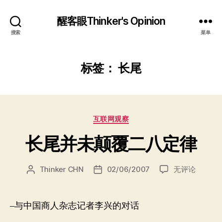
醒客眼Thinker's Opinion
搜索
菜单
标签：
长尾
分
互联网观察
类
长尾并未颠覆二八定律
长
Thinker CHN
02/06/2007
无评论
文
发
尾
章
布
并
作
日
未
者
期
–与中国商人杂志记者李兴的对话
颠