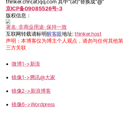
thinker.chn(at)qq.com 其中“(at)”替换成“@”
京ICP备09085526号-3
版权信息：
署名· 非商业用途· 保持一致
互联网转载请标明
醒客眼
地址:
thinker.host
声明：本博客仅为博主个人观点，请勿与任何其他第
三方关联
微博1->新浪
镜像1->腾讯@大家
镜像2->新浪博客
镜像6->Wordpress