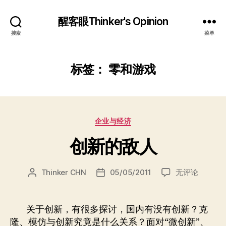
醒客眼Thinker's Opinion
搜索
菜单
标签：
零和游戏
分
企业与经济
类
创新的敌人
创
Thinker CHN
05/05/2011
无评论
文
发
新
章
布
的
作
日
敌
者
期
关于创新，有很多探讨，国内有没有创新？克
人
隆、模仿与创新究竟是什么关系？面对“微创新”、