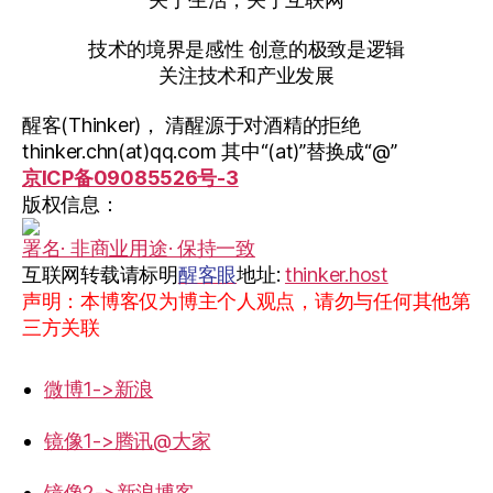
技术的境界是感性 创意的极致是逻辑
关注技术和产业发展
醒客(Thinker)， 清醒源于对酒精的拒绝
thinker.chn(at)qq.com 其中“(at)”替换成“@”
京ICP备09085526号-3
版权信息：
署名· 非商业用途· 保持一致
互联网转载请标明
醒客眼
地址:
thinker.host
声明：本博客仅为博主个人观点，请勿与任何其他第
三方关联
微博1->新浪
镜像1->腾讯@大家
镜像2->新浪博客