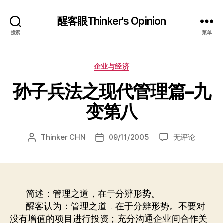
醒客眼Thinker's Opinion
搜索
菜单
分
企业与经济
类
孙子兵法之现代管理篇–九
变第八
孙
Thinker CHN
09/11/2005
无评论
文
发
子
章
布
兵
作
日
法
者
期
之
现
简述：管理之道，在于分辨形势。
代
醒客认为：管理之道，在于分辨形势。不要对
管
没有增值的项目进行投资；充分沟通企业间合作关