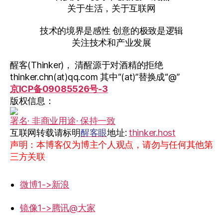
关于生活，关于互联网
技术的境界是感性 创意的极致是逻辑
关注技术和产业发展
醒客(Thinker)， 清醒源于对酒精的拒绝
thinker.chn(at)qq.com 其中“(at)”替换成“@”
京ICP备09085526号-3
版权信息：
署名· 非商业用途· 保持一致
互联网转载请标明
醒客眼
地址:
thinker.host
声明：本博客仅为博主个人观点，请勿与任何其他第
三方关联
微博1->新浪
镜像1->腾讯@大家