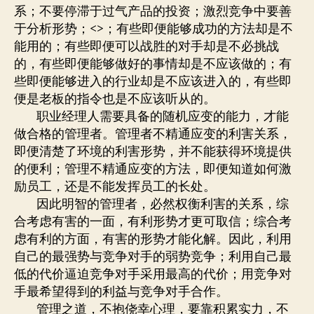
理
系；不要停滞于过气产品的投资；激烈竞争中要善
篇
于分析形势；<>；有些即便能够成功的方法却是不
–
能用的；有些即便可以战胜的对手却是不必挑战
九
的，有些即便能够做好的事情却是不应该做的；有
变
第
些即便能够进入的行业却是不应该进入的，有些即
八
便是老板的指令也是不应该听从的。
职业经理人需要具备的随机应变的能力，才能
做合格的管理者。管理者不精通应变的利害关系，
即便清楚了环境的利害形势，并不能获得环境提供
的便利；管理不精通应变的方法，即便知道如何激
励员工，还是不能发挥员工的长处。
因此明智的管理者，必然权衡利害的关系，综
合考虑有害的一面，有利形势才更可取信；综合考
虑有利的方面，有害的形势才能化解。因此，利用
自己的最强势与竞争对手的弱势竞争；利用自己最
低的代价逼迫竞争对手采用最高的代价；用竞争对
手最希望得到的利益与竞争对手合作。
管理之道，不抱侥幸心理，要靠积累实力，不