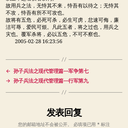
故用兵之法，无恃其不来，恃吾有以待之；无恃其
不攻，恃吾有所不可攻也。
故将有五危，必死可杀，必生可虏，忿速可侮，廉
洁可辱，爱民可烦。凡此五者，将之过也，用兵之
灾也。覆军杀将，必以五危，不可不察也。
2005-02-28 16:23:56
←
孙子兵法之现代管理篇—军争第七
→
孙子兵法之现代管理篇—行军第九
发表回复
您的邮箱地址不会被公开。
必填项已用
*
标注