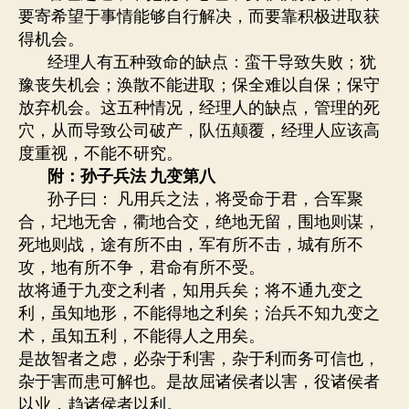
要寄希望于事情能够自行解决，而要靠积极进取获
得机会。
经理人有五种致命的缺点：蛮干导致失败；犹
豫丧失机会；涣散不能进取；保全难以自保；保守
放弃机会。这五种情况，经理人的缺点，管理的死
穴，从而导致公司破产，队伍颠覆，经理人应该高
度重视，不能不研究。
附：孙子兵法
九变第八
孙子曰： 凡用兵之法，将受命于君，合军聚
合，圮地无舍，衢地合交，绝地无留，围地则谋，
死地则战，途有所不由，军有所不击，城有所不
攻，地有所不争，君命有所不受。
故将通于九变之利者，知用兵矣；将不通九变之
利，虽知地形，不能得地之利矣；治兵不知九变之
术，虽知五利，不能得人之用矣。
是故智者之虑，必杂于利害，杂于利而务可信也，
杂于害而患可解也。是故屈诸侯者以害，役诸侯者
以业，趋诸侯者以利。