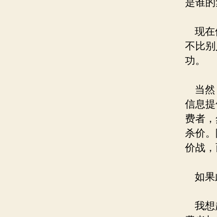
是谁的
现在假
不比别
功。
当然，
信息提
费者，
杀价。
价战，
如果此
我想起