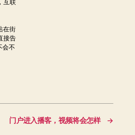
，互联
站在街
直接告
不会不
门户进入播客，视频将会怎样
→