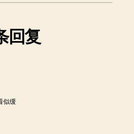
条回复
看似缓