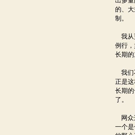
出多量
的、大
制。
我从更
例行，
长期的
我们不
正是这
长期的
了。
网众这
一个是