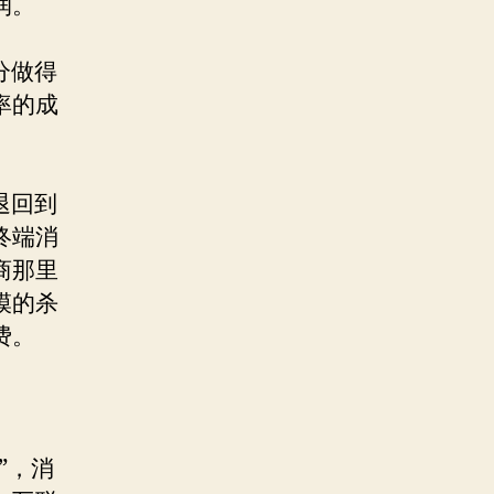
润。
分做得
率的成
退回到
终端消
商那里
模的杀
费。
”，消