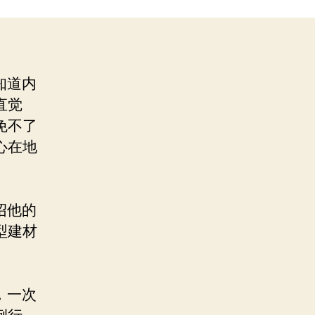
知道内
直觉
免不了
心在地
绍他的
型建材
，一次