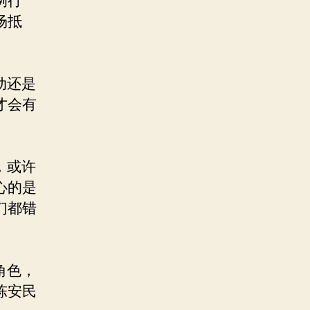
例行
场抵
动还是
才会有
，或许
心的是
们都错
角色，
陈安民