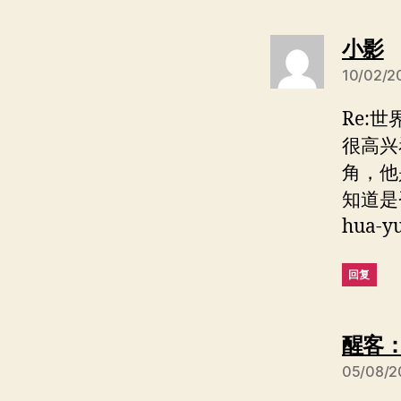
小影
10/02/2
Re:
很高兴
角，他
知道是否
hua-y
回复
醒客：团
05/08/2