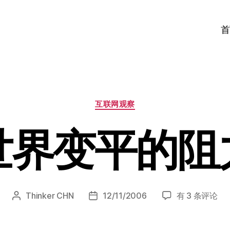
首
分
互联网观察
类
世界变平的阻
世
Thinker CHN
12/11/2006
有 3 条评论
文
发
界
章
布
变
作
日