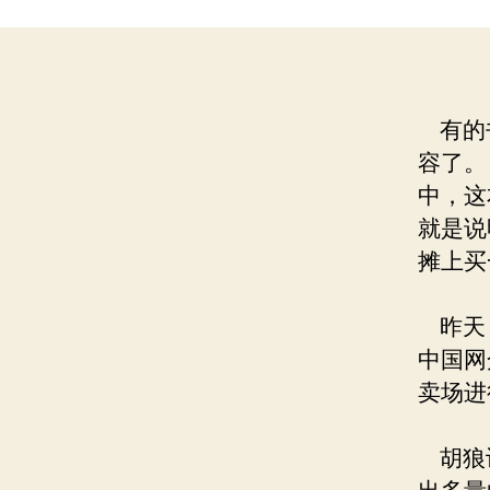
有的
容了。
中，这
就是说
摊上买
昨天，
中国网
卖场进
胡狼认