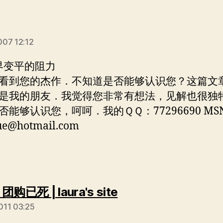
说：
007 12:12
世界变平的阻力
看到您的杰作．不知道是否能够认识您？这篇文
是我的朋友．我觉得您非常有想法，见解也很独
能够认识您，呵呵．我的ＱＱ：77296690 MSN:
ue@hotmail.com
说：
购已死 | laura's site
011 03:25