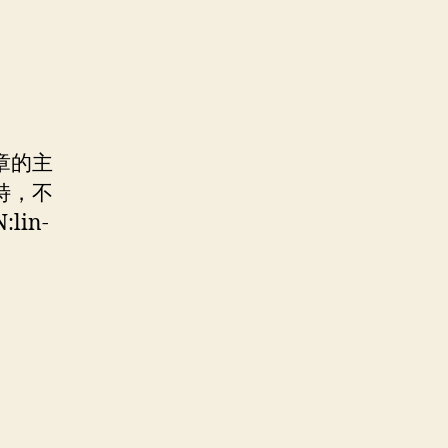
章的主
特，不
lin-