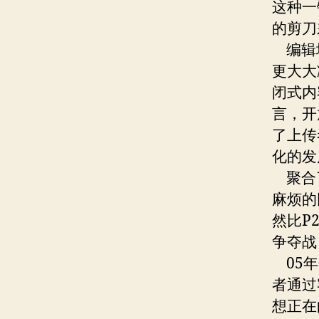
这种一
的剪刀
编辑填
更大大
闭式内
言，开
了上传
化的发
聚合了
麻烦的
然比P
争夺战
05年
者通过
想正在