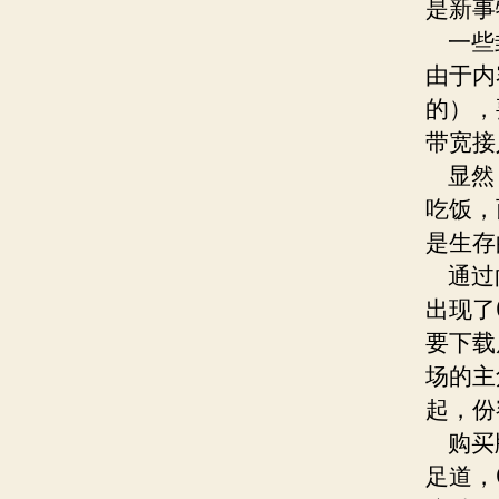
是新事
一些封
由于内
的），
带宽接
显然，
吃饭，
是生存
通过向
出现了
要下载
场的主
起，份
购买版
足道，