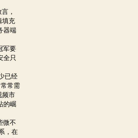
放言，
辑填充
务器端
。
冠军要
安全只
少已经
，常常需
视频市
站的崛
些微不
系，在