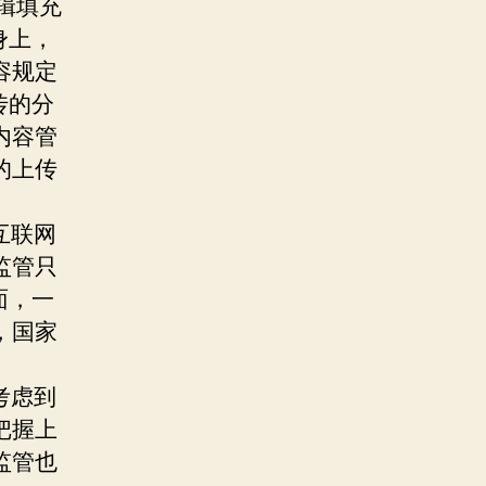
辑填充
身上，
容规定
传的分
内容管
的上传
互联网
监管只
面，一
，国家
。
考虑到
把握上
监管也