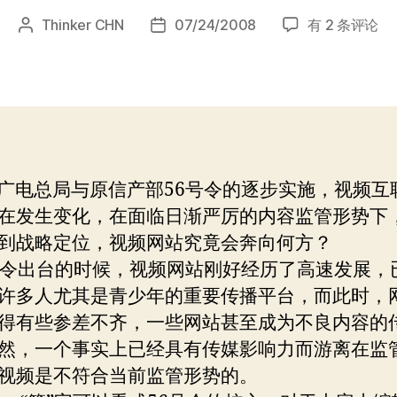
视
Thinker CHN
07/24/2008
有 2 条评论
文
发
频
章
布
监
作
日
控
者
期
背
景
下，
封
电总局与原信产部56号令的逐步实施，视频互
闭
在发生变化，在面临日渐严厉的内容监管形势下
式
运
到战略定位，视频网站究竟会奔向何方？
营
令出台的时候，视频网站刚好经历了高速发展，
不
许多人尤其是青少年的重要传播平台，而此时，
是
得有些参差不齐，一些网站甚至成为不良内容的
出
路
然，一个事实上已经具有传媒影响力而游离在监
视频是不符合当前监管形势的。