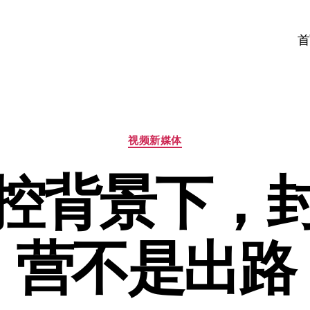
首
分
视频新媒体
类
控背景下，
营不是出路