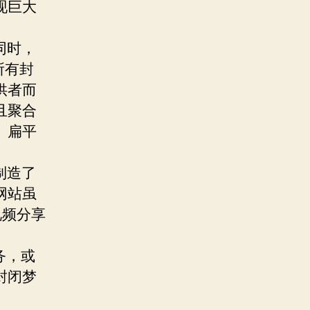
现巨大
同时，
所有封
供者而
且聚合
、扁平
制造了
网站虽
视频分享
务，或
封闭梦