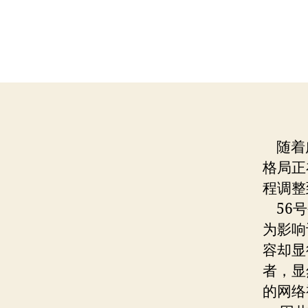
随着广
格局正
程调整
56号
为影响
容却显
者，显
的网络