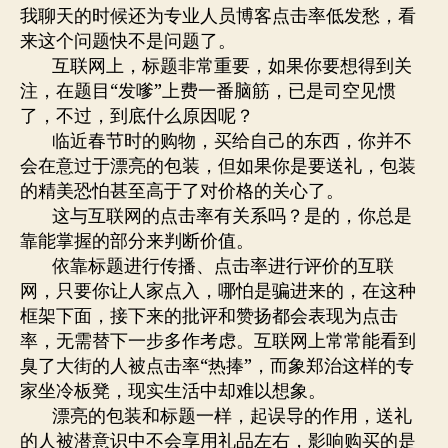
嗲
我聊天的时候还为专业人员博客点击率低发愁，看
还
来这个问题快不是问题了。
是
互联网上，标题非常重要，如果你要想得到关
送
注，在题目“发嗲”上费一番脑筋，已是司空见惯
花
了，不过，到底什么原因呢？
临近春节时的购物，买给自己的东西，你并不
会在意过于漂亮的包装，但如果你是要送礼，包装
的精美恐怕甚至高于了对价格的关心了。
这与互联网的点击率有关系吗？是的，你总是
靠能掌握的部分来判断价值。
依靠标题进行传播、点击率进行评价的互联
网，只要你让人家点入，哪怕是骗进来的，在这种
框架下面，接下来的批评和赞扬都会表现为点击
率，无需替下一步多作考虑。互联网上常常能看到
臭了大街的人被点击率“热捧”，而象郑治这样的专
家坐冷板凳，现实生活中却难以想象。
漂亮的包装和标题一样，起误导的作用，送礼
的人被潜意识中不会享用礼品左右，影响购买的是