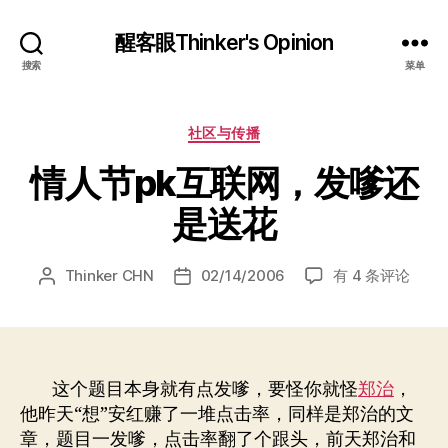
醒客眼Thinker's Opinion
搜索
菜单
分
社区与传播
类
情人节pk互联网，发嗲还
是送花
情
Thinker CHN
02/14/2006
有 4 条评论
文
发
人
章
布
节
作
日
pk
者
期
互
联
这个题目本身就有点发嗲，要怪你就怪
郑治
，
网，
他昨天“想”安红赚了一堆点击率，同样是郑治的文
发
章，题目一发嗲，点击率翻了个跟头，前天郑治和