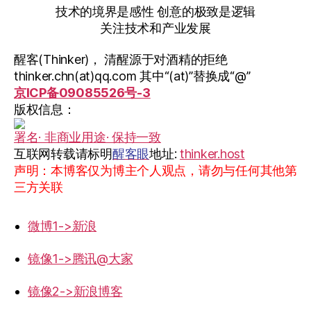
技术的境界是感性 创意的极致是逻辑
关注技术和产业发展
醒客(Thinker)， 清醒源于对酒精的拒绝
thinker.chn(at)qq.com 其中“(at)”替换成“@”
京ICP备09085526号-3
版权信息：
署名· 非商业用途· 保持一致
互联网转载请标明
醒客眼
地址:
thinker.host
声明：本博客仅为博主个人观点，请勿与任何其他第
三方关联
微博1->新浪
镜像1->腾讯@大家
镜像2->新浪博客