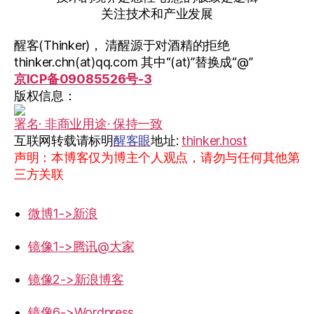
关注技术和产业发展
醒客(Thinker)， 清醒源于对酒精的拒绝
thinker.chn(at)qq.com 其中“(at)”替换成“@”
京ICP备09085526号-3
版权信息：
署名· 非商业用途· 保持一致
互联网转载请标明
醒客眼
地址:
thinker.host
声明：本博客仅为博主个人观点，请勿与任何其他第
三方关联
微博1->新浪
镜像1->腾讯@大家
镜像2->新浪博客
镜像6->Wordpress