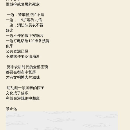
返城抑或复燃的死灰
一边，警车督控忙不迭
一边，
119扩容到九倍
一边，消防队员衣不褪
好比
一边不停的服下安眠片
一边打电话给
120
准备洗胃
似乎
公共资源已经
不糟踏便要泛滥崩溃
莫非农耕时代的全部宝瑰
都要在都市中复辟
才有文明博大的滋味
胡乱戴一顶国粹的帽子
文化成了猫爪
利益在潜规则中颓废
禁止运