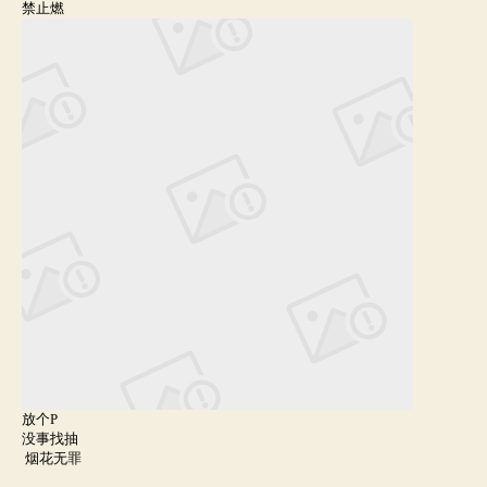
禁止燃
放个P
没事找抽
烟花无罪