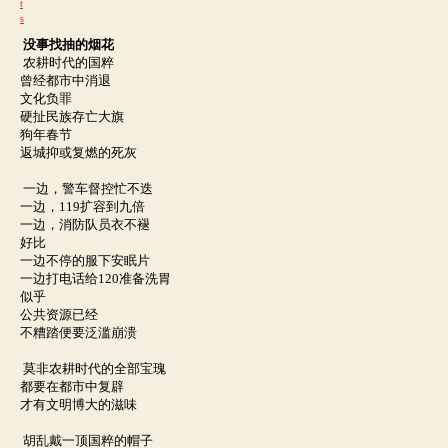
没事找抽的烟花
农耕时代的国粹
曾经都市中消退
文化负罪
硬
扯民族存亡大旗
狗年春节
返城抑或复燃的死灰
一边，警车督控忙不迭
一边，
119扩容到九倍
一边，消防队员衣不褪
好比
一边不停的服下安眠片
一边打电话给
120
准备洗胃
似乎
公共资源已经
不糟踏便要泛滥崩溃
莫非农耕时代的全部宝瑰
都要在都市中复辟
才有文明博大的滋味
胡乱戴一顶国粹的帽子