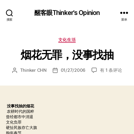
醒客眼Thinker's Opinion
搜索
菜单
分
文化生活
类
烟花无罪，没事找抽
烟
Thinker CHN
01/27/2006
有 1 条评论
文
发
花
章
布
无
作
日
罪，
者
期
没
事
没事找抽的烟花
找
农耕时代的国粹
抽
曾经都市中消退
文化负罪
硬
扯民族存亡大旗
狗年春节