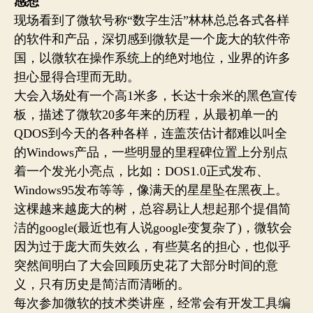
感想
现场看到了微软号称“数字生活”林林总总各式各样
的软件和产品，深切感到微软是一个庞大的软件帝
国，以微软在操作系统上的绝对地位，业界的许多
担心显得合理而无助。
大会入场处有一个高1米多，长达十余米的黑色宣传
板，描述了微软20多年来的历程，从最初单一的
QDOS到今天的各种各样，连盖茨估计都难以叫全
的Windows产品，一些明显的里程碑位置上分别点
着一个发光小亮点，比如：DOS1.0正式发布、
Windows95发布等等，像满天的星星坠在黑夜上。
这棵越来越庞大的树，总容易让人想起那个提倡简
洁的google(最近也有人说google变复杂了)，微软会
因为过于庞大而失效么，有些莫名的担心，也似乎
突然间明白了大会回顾历史花了大部分时间的意
义，只有历史是简洁而清晰的。
每次参加微软的技术类讲座，经常会有开发工具编