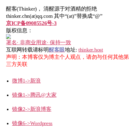
醒客(Thinker)， 清醒源于对酒精的拒绝
thinker.chn(at)qq.com 其中“(at)”替换成“@”
京ICP备09085526号-3
版权信息：
署名· 非商业用途· 保持一致
互联网转载请标明
醒客眼
地址:
thinker.host
声明：本博客仅为博主个人观点，请勿与任何其他第
三方关联
微博1->新浪
镜像1->腾讯@大家
镜像2->新浪博客
镜像6->Wordpress