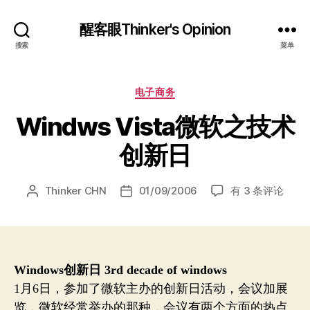
醒客眼Thinker's Opinion
搜索
菜单
分
电子商务
类
Windws Vista微软之技术
创新日
Windws
Thinker CHN
01/09/2006
有 3 条评论
文
发
Vista
章
布
微
作
日
软
者
期
之
技
Windows创新日 3rd decade of windows
术
1月6日，参加了微软主办的创新日活动，会议加展
创
览，微软经常举办的那种，会议有两个方面的热点