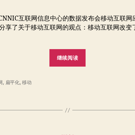
互
作
日
联
者
期
网
NIC互联网信息中心的数据发布会移动互联网
改
分享了关于移动互联网的观点：移动互联网改变
变
了
什
么？
“移
继续阅读
动
互
联
网
,
扁平化
,
移动
网
改
变
了
什
分