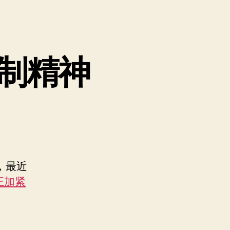
制精神
，最近
正加紧