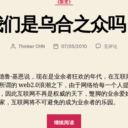
么？”
《裂变》
类
我们是乌合之众吗
我
Thinker CHN
07/05/2010
无评论
文
发
们
章
布
是
作
日
乌
者
期
合
·基恩说，现在是业余者狂欢的年代，在互联
之
所谓的 web2.0浪潮之下，由于网络给每一个人
众
，因此互联网不再是权威的天下，蹩脚的业余爱
吗？
家，互联网将不可避免的成为业余者的乐园。
“我
继续阅读
们