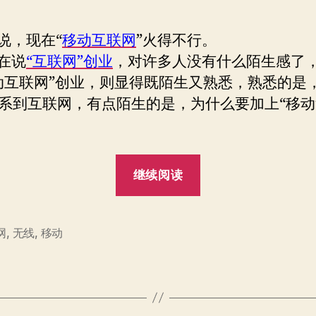
作
日
网
者
期
贴
，现在“
移动互联网
”火得不行。
上
在说
“互联网”创业
，对许多人没有什么陌生感了
移
动互联网”创业，则显得既陌生又熟悉，熟悉的是
动
的
系到互联网，有点陌生的是，为什么要加上“移动
标
签
“当
继续阅读
互
联
网
网
,
无线
,
移动
贴
上
移