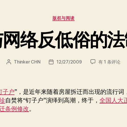
动
的
分
标
版权与阅读
类
签”
与网络反低俗的法
拆
Thinker CHN
12/27/2009
有 1 条评论
文
发
迁
章
布
与
作
日
网
者
期
络
钉子户
”，是近年来随着房屋拆迁而出现的流行词
反
珍
自焚将“钉子户”演绎到高潮，终于，
全国人大
低
迁条例修改
。
俗
的
法