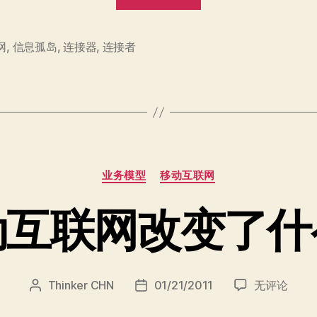
联
网
+”
网
,
信息孤岛
,
连接器
,
连接者
涨
姿
势
指
南”
分
业务模型
移动互联网
类
动互联网改变了什
移
Thinker CHN
01/21/2011
无评论
文
发
动
章
布