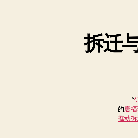
拆迁
“
的
唐福
推动拆