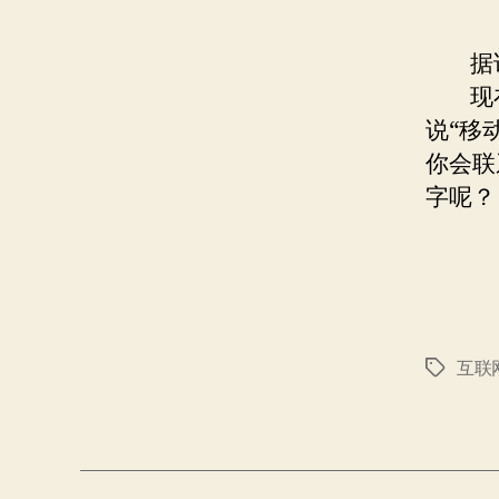
据说
现
说“移
你会联
字呢？
互联
标
签