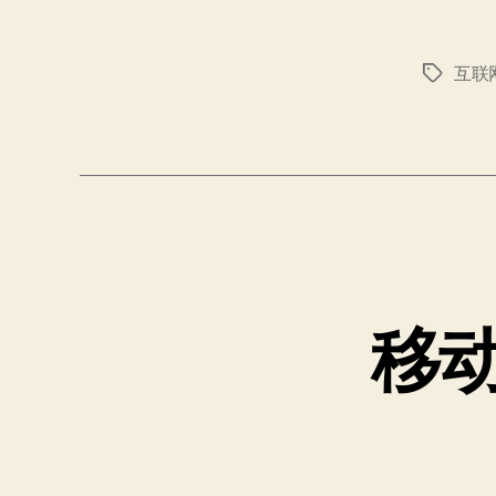
互联
标
签
移