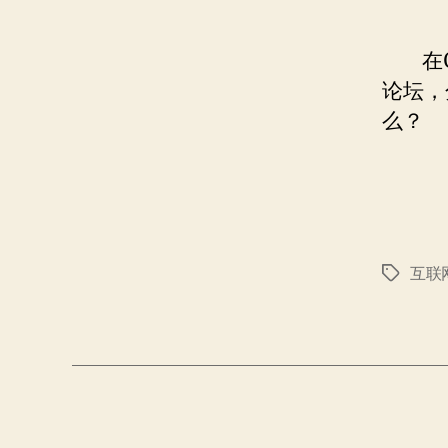
在CN
论坛，
么？
互联
标
签