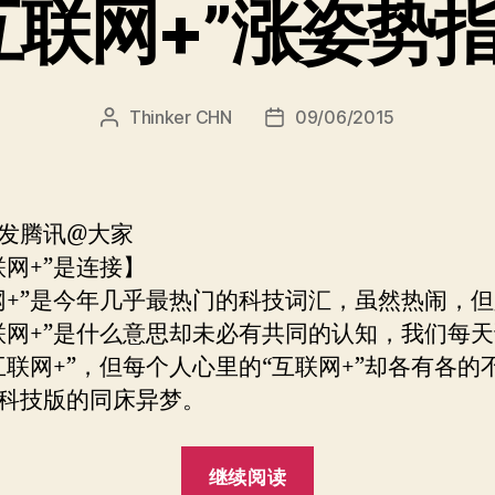
互联网+”涨姿势
Thinker CHN
09/06/2015
文
发
章
布
作
日
者
期
发腾讯@大家
联网+”是连接】
网+”是今年几乎最热门的科技词汇，虽然热闹，
联网+”是什么意思却未必有共同的认知，我们每
互联网+”，但每个人心里的“互联网+”却各有各的
科技版的同床异梦。
““互
继续阅读