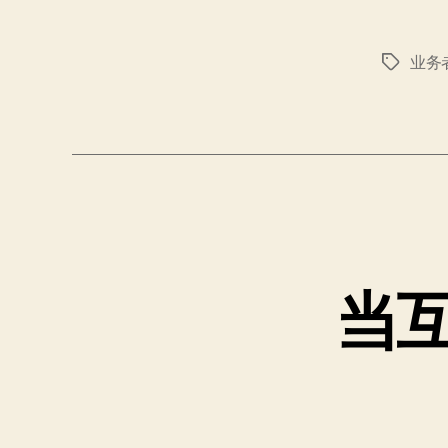
业务
标
签
当