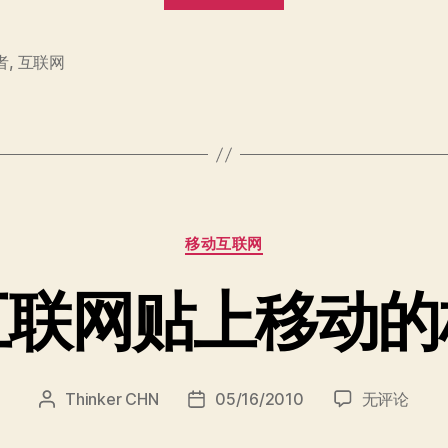
是
乌
者
,
互联网
合
之
众
吗？”
分
移动互联网
类
互联网贴上移动的
当
Thinker CHN
05/16/2010
无评论
文
发
互
章
布
联