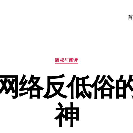
首
分
版权与阅读
类
网络反低俗
神