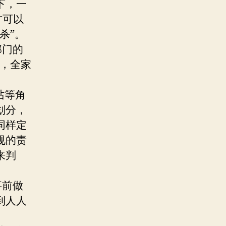
下，一
才可以
杀”。
部门的
法，全家
站等角
划分，
同样定
规的责
来判
事前做
到人人