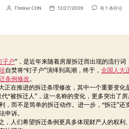
拆
Thinker CHN
12/27/2009
有 1 条评论
文
发
迁
章
布
与
作
日
网
者
期
络
反
低
俗
钉子户
”，是近年来随着房屋拆迁而出现的流行词
的
珍
自焚将“钉子户”演绎到高潮，终于，
全国人大
法
制
迁条例修改
。
精
大正在推进的拆迁条理修改，其中一个重要变化是
神
取代“被拆迁人”，这一名称的变化，更多突出了房
利，而不是简单的拆迁动作。进一步，“拆迁”还
法申诉。
，人们希望拆迁条例更具多体现财产人的权利