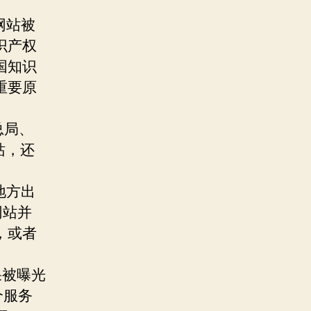
网站被
识产权
国知识
重要原
总局、
站，还
地方出
网站并
，或者
果被曝光
个服务