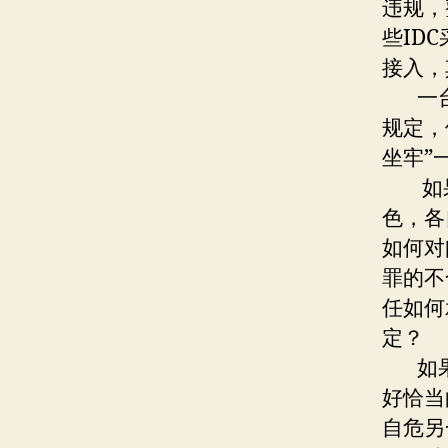
违规，
些ID
接入，
一台
规定，
坐牢”
如果
色，各
如何对
罪的不
任如何
定？
如果
好恰当
自危另