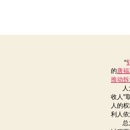
“
的
唐福
推动拆
人
收人”
人的权
利人依
总之