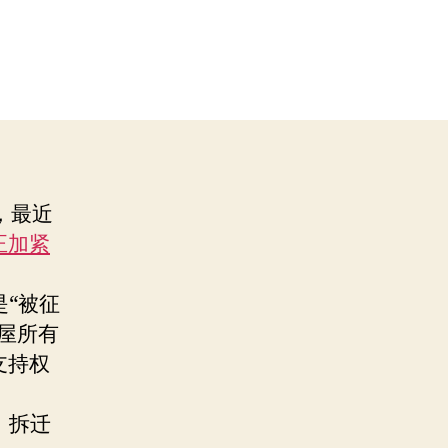
，最近
正加紧
“被征
屋所有
支持权
、拆迁