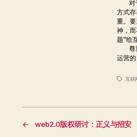
对于
方式存
重。要
神，而
题”给
尊重
运营的
互联
标
签
←
web2.0版权研讨：正义与招安