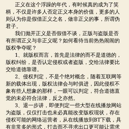
招
正义在这个浮躁的年代，有时候真的成为了笑
安
柄，不仅是许多人否定正义本身的价值，更多的人
则认为你是假借正义之名，做非正义的事，所谓伪
君子。
我们抛开正义是否假借不谈，正版与盗版是否
有所谓正义与非正义呢？如何看待当前热热闹闹的
版权争夺呢？
1、就版权而言，首先是法律的而不是道德的，
版权纠纷，是否认定侵权或者盗版，交给法律要比
交给道德靠谱。
2、侵权判定，不是个绝对概念，随着互联网等
新的载体出现，版权法律会与时俱进，因此侵权不
象有些人想象的那样，一眼可以判定，符合道德直
觉的未必符合法律，反之亦然。
3、退一步讲，即便判定一些大型在线播放网站
为盗版，仅仅打击也未必真能改变版权现状，存在
侵权可能的网络运营者，从在线播放到BT下载，具
有非常多的形式，打击而不寻求出口更可能让需求