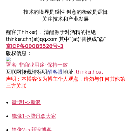
技术的境界是感性 创意的极致是逻辑
关注技术和产业发展
醒客(Thinker)， 清醒源于对酒精的拒绝
thinker.chn(at)qq.com 其中“(at)”替换成“@”
京ICP备09085526号-3
版权信息：
署名· 非商业用途· 保持一致
互联网转载请标明
醒客眼
地址:
thinker.host
声明：本博客仅为博主个人观点，请勿与任何其他第
三方关联
微博1->新浪
镜像1->腾讯@大家
镜像2->新浪博客