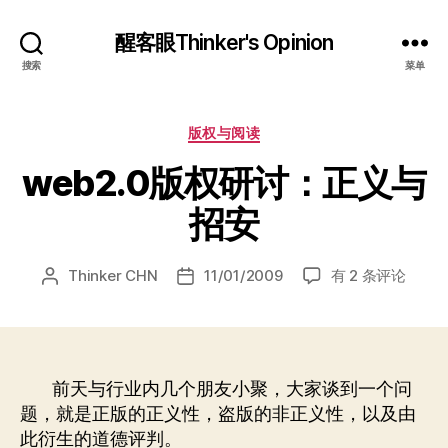
醒客眼Thinker's Opinion
搜索
菜单
分
版权与阅读
类
web2.0版权研讨：正义与
招安
web2.0
Thinker CHN
11/01/2009
有 2 条评论
文
发
版
章
布
权
作
日
研
者
期
讨：
正
前天与行业内几个朋友小聚，大家谈到一个问
义
题，就是正版的正义性，盗版的非正义性，以及由
与
此衍生的道德评判。