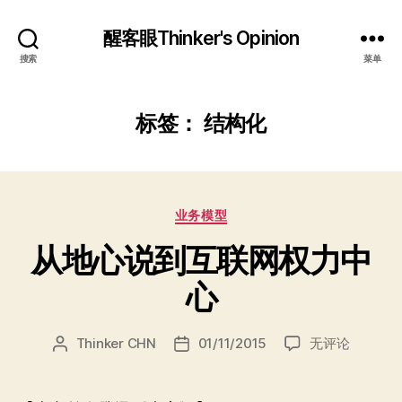
醒客眼Thinker's Opinion
搜索
菜单
标签：
结构化
分
业务模型
类
从地心说到互联网权力中
心
从
Thinker CHN
01/11/2015
无评论
文
发
地
章
布
心
作
日
说