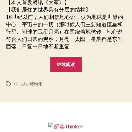
者
期
【本文首发腾讯《大家》】
到
【我们居住的世界具有分层的结构】
互
16世纪以前，人们相信地心说，认为地球是世界的
联
中心，宇宙中的一切（那时候人们主要知道恒星和
网
行星、地球的卫星月亮）在围绕着地球转。地心说
权
符合人们日常的观察，月亮、太阳、星星都是东升
力
中
西落，日复一日地不断重复。
心
“从
继续阅读
地
心
中心力
,
结构化
说
标
签
到
互
联
网
权