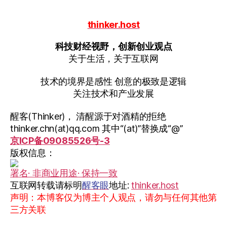
力
中
thinker.host
心”
科技财经视野，创新创业观点
关于生活，关于互联网
技术的境界是感性 创意的极致是逻辑
关注技术和产业发展
醒客(Thinker)， 清醒源于对酒精的拒绝
thinker.chn(at)qq.com 其中“(at)”替换成“@”
京ICP备09085526号-3
版权信息：
署名· 非商业用途· 保持一致
互联网转载请标明
醒客眼
地址:
thinker.host
声明：本博客仅为博主个人观点，请勿与任何其他第
三方关联