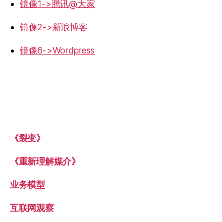
镜像1->腾讯@大家
镜像2->新浪博客
镜像6->Wordpress
《裂变》
《重新理解媒介》
业务模型
互联网观察