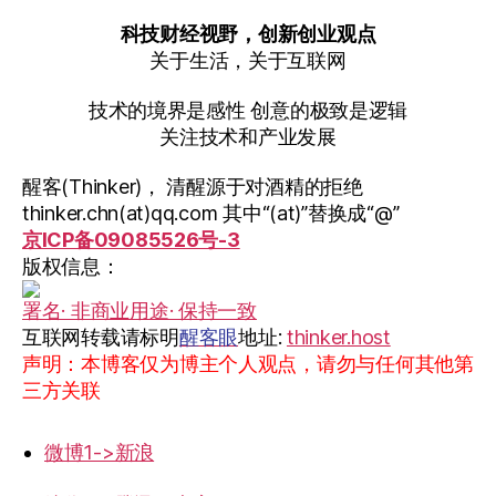
科技财经视野，创新创业观点
关于生活，关于互联网
技术的境界是感性 创意的极致是逻辑
关注技术和产业发展
醒客(Thinker)， 清醒源于对酒精的拒绝
thinker.chn(at)qq.com 其中“(at)”替换成“@”
京ICP备09085526号-3
版权信息：
署名· 非商业用途· 保持一致
互联网转载请标明
醒客眼
地址:
thinker.host
声明：本博客仅为博主个人观点，请勿与任何其他第
三方关联
微博1->新浪