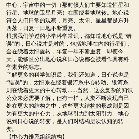
权
中心，宇宙中的一切（那时候人们主要知道恒星和
力
行星、地球的卫星月亮）在围绕着地球转。地心说
中
符合人们日常的观察，月亮、太阳、星星都是东升
心
西落，日复一日地不断重复。
根据我们学过的小学科学常识，都知道地心说是“错
误”的，日心说才是对的，包括地球在内的行星们，
全在绕着太阳旋转，年复一年不断重复，即便今
天，能够区分出地心说和日心说都会被看作具有科
学素养的标志。
了解更多的科学知识后，我们还知道，日心说也是
“错误”的，太阳系在绕着银河系中心转动、银河系
则在绕着更大的中心转动……当然，这么复杂的知识
公众未必需要了解，但有一样，人类不断发现自己
处在更大的结构之中，这些更大结构的形成则是因
为有更大的中心力，从地球引力到太阳引力。地心
说到日心说的转变，是人们对结构层次认知的转
变。
【中心力维系组织结构】