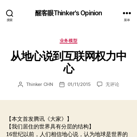
醒客眼Thinker's Opinion
搜索
菜单
分
业务模型
类
从地心说到互联网权力中
心
从
Thinker CHN
01/11/2015
无评论
文
发
地
章
布
心
作
日
说
者
期
到
互
【本文首发腾讯《大家》】
联
【我们居住的世界具有分层的结构】
网
16世纪以前，人们相信地心说，认为地球是世界的