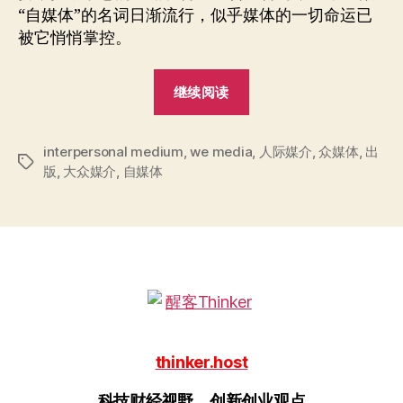
的
“自媒体”的名词日渐流行，似乎媒体的一切命运已
传
被它悄悄掌控。
统
出
“自
版
继续阅读
业
媒
体
interpersonal medium
,
we media
误
,
人际媒介
,
众媒体
,
出
标
版
,
大众媒介
,
自媒体
导
签
的
传
统
出
版
业”
thinker.host
科技财经视野，创新创业观点