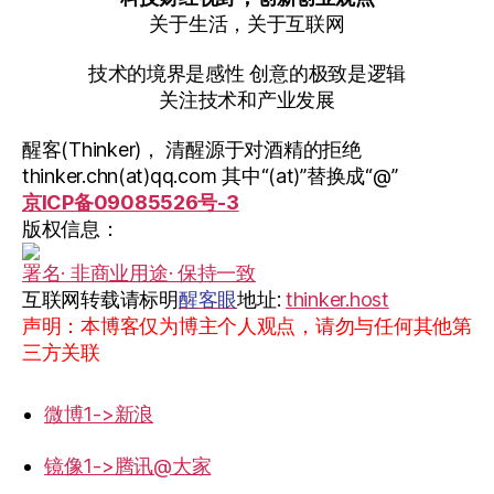
关于生活，关于互联网
技术的境界是感性 创意的极致是逻辑
关注技术和产业发展
醒客(Thinker)， 清醒源于对酒精的拒绝
thinker.chn(at)qq.com 其中“(at)”替换成“@”
京ICP备09085526号-3
版权信息：
署名· 非商业用途· 保持一致
互联网转载请标明
醒客眼
地址:
thinker.host
声明：本博客仅为博主个人观点，请勿与任何其他第
三方关联
微博1->新浪
镜像1->腾讯@大家