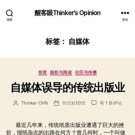
醒客眼Thinker's Opinion
搜索
菜单
标签：
自媒体
分
投资
版权与阅读
社区与传播
类
自媒体误导的传统出版业
自
Thinker CHN
11/23/2012
有 1 条评论
文
发
媒
章
布
体
作
日
误
者
期
最近几年来，传统纸质出版业遭遇了巨大的挫
导
折，报纸杂志的出路在何方？曾几何时，一个叫做