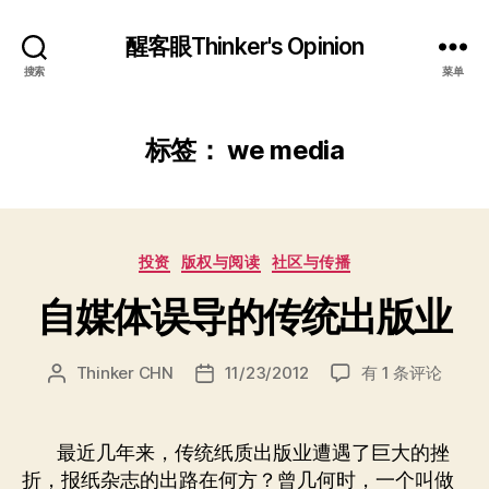
醒客眼Thinker's Opinion
搜索
菜单
标签：
we media
分
投资
版权与阅读
社区与传播
类
自媒体误导的传统出版业
自
Thinker CHN
11/23/2012
有 1 条评论
文
发
媒
章
布
体
作
日
误
者
期
最近几年来，传统纸质出版业遭遇了巨大的挫
导
折，报纸杂志的出路在何方？曾几何时，一个叫做