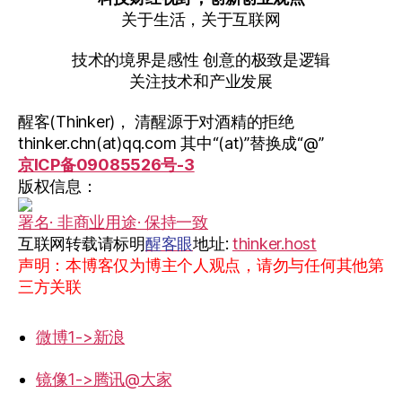
关于生活，关于互联网
技术的境界是感性 创意的极致是逻辑
关注技术和产业发展
醒客(Thinker)， 清醒源于对酒精的拒绝
thinker.chn(at)qq.com 其中“(at)”替换成“@”
京ICP备09085526号-3
版权信息：
署名· 非商业用途· 保持一致
互联网转载请标明
醒客眼
地址:
thinker.host
声明：本博客仅为博主个人观点，请勿与任何其他第
三方关联
微博1->新浪
镜像1->腾讯@大家