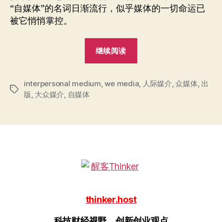
的
“自媒体”的名词日渐流行，似乎媒体的一切命运已
传
被它悄悄掌控。
统
出
“自
版
继续阅读
业
媒
体
interpersonal medium
,
we media
误
,
人际媒介
,
众媒体
,
出
标
版
,
大众媒介
,
自媒体
导
签
的
传
统
出
版
业”
thinker.host
科技财经视野，创新创业观点