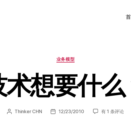
首
分
业务模型
类
技术想要什么
技
Thinker CHN
12/23/2010
有 1 条评论
文
发
术
章
布
想
作
日