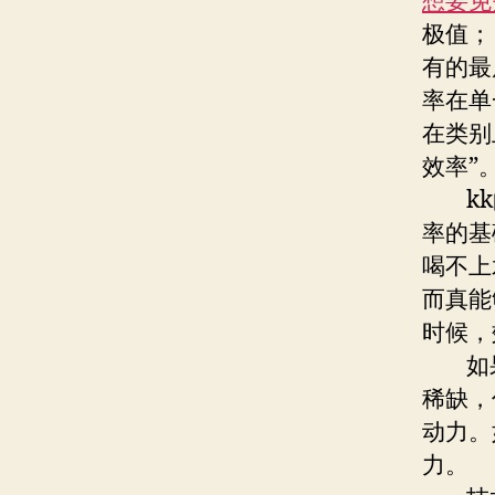
想要免
极值；
有的最
率在单
在类别
效率”
kk的
率的基
喝不上
而真能
时候，
如果要
稀缺，
动力。
力。