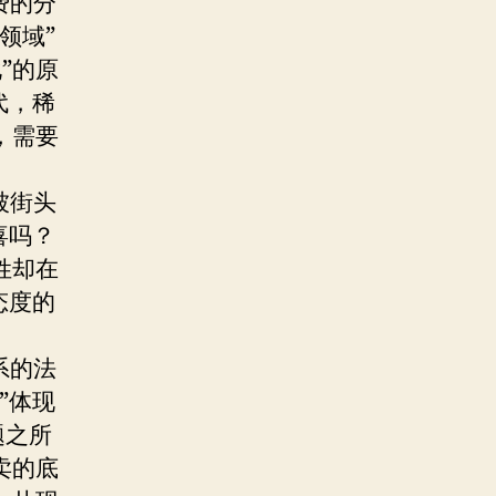
费的分
领域”
”的原
代，稀
，需要
被街头
喜吗？
姓却在
态度的
系的法
”体现
题之所
卖的底