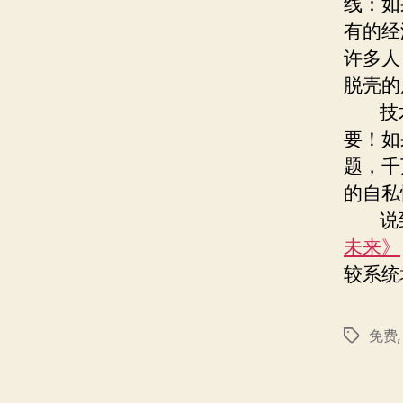
线：如
有的经
许多人
脱壳的
技术
要！如
题，千
的自私
说到
未来》
较系统
免费
标
签