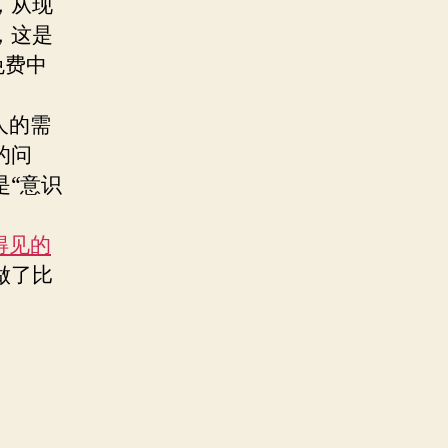
，从现
，这是
免费中
人的需
的问
是“意识
得见的
做了比