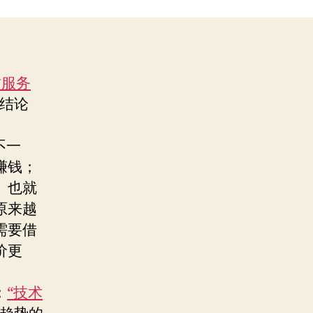
质服务
结论
不一
赚钱；
。也就
原来越
需要借
价更
：
“技术