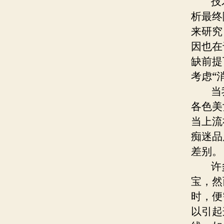
技术
析最终
来研究
因也在
缺前提
考虑“
当我
各色美
当上流
痴迷品
差别。
许多
宝，然
时，便
以引起