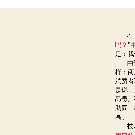
在上
吗？
”
是：我
由于
样：商
消费者
是说，
昂贵。
助同一
高。
技术