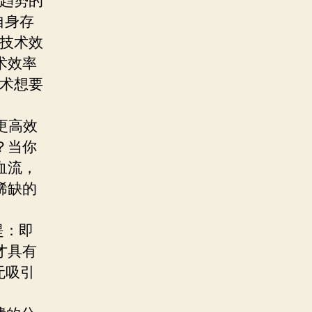
趋势的
自身存
是技术效
术效率
技术想要
更高效
？当你
血流，
稀缺的
提：即
才具有
无吸引