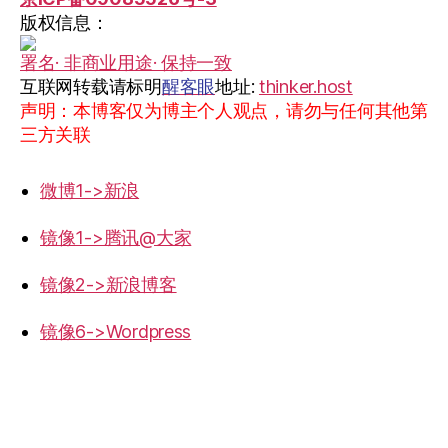
版权信息：
署名· 非商业用途· 保持一致
互联网转载请标明
醒客眼
地址:
thinker.host
声明：本博客仅为博主个人观点，请勿与任何其他第
三方关联
微博1->新浪
镜像1->腾讯@大家
镜像2->新浪博客
镜像6->Wordpress