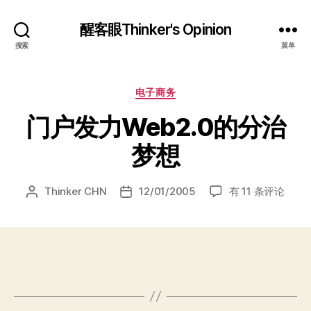
醒客眼Thinker's Opinion
搜索
菜单
分
电子商务
类
门户发力Web2.0的分治
梦想
门
Thinker CHN
12/01/2005
有 11 条评论
文
发
户
章
布
发
作
日
力
者
期
Web2.0
的
分
治