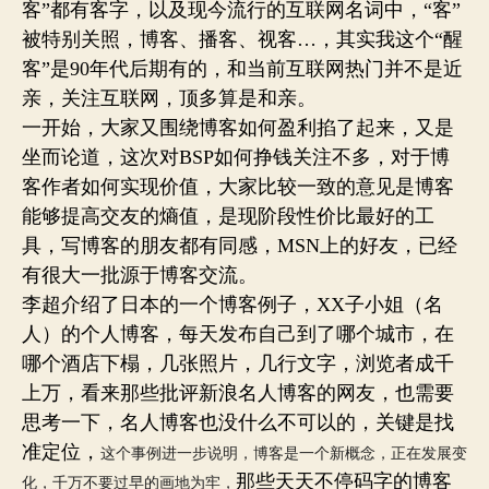
客”都有客字，以及现今流行的互联网名词中，“客”
被特别关照，博客、播客、视客…，其实我这个“醒
客”是90年代后期有的，和当前互联网热门并不是近
亲，关注互联网，顶多算是和亲。
一开始，大家又围绕博客如何盈利掐了起来，又是
坐而论道，这次对BSP如何挣钱关注不多，对于博
客作者如何实现价值，大家比较一致的意见是博客
能够提高交友的熵值，是现阶段性价比最好的工
具，写博客的朋友都有同感，MSN上的好友，已经
有很大一批源于博客交流。
李超介绍了日本的一个博客例子，XX子小姐（名
人）的个人博客，每天发布自己到了哪个城市，在
哪个酒店下榻，几张照片，几行文字，浏览者成千
上万，看来那些批评新浪名人博客的网友，也需要
思考一下，名人博客也没什么不可以的，关键是找
准定位，
这个事例进一步说明，博客是一个新概念，正在发展变
那些天天不停码字的博客
化，千万不要过早的画地为牢，