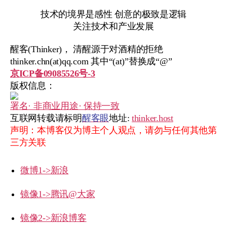
技术的境界是感性 创意的极致是逻辑
关注技术和产业发展
醒客(Thinker)， 清醒源于对酒精的拒绝
thinker.chn(at)qq.com 其中“(at)”替换成“@”
京ICP备09085526号-3
版权信息：
署名· 非商业用途· 保持一致
互联网转载请标明
醒客眼
地址:
thinker.host
声明：本博客仅为博主个人观点，请勿与任何其他第
三方关联
微博1->新浪
镜像1->腾讯@大家
镜像2->新浪博客