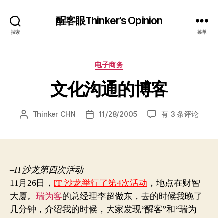
醒客眼Thinker's Opinion
搜索
菜单
分
电子商务
类
文化沟通的博客
文
Thinker CHN
11/28/2005
有 3 条评论
文
发
化
章
布
沟
作
日
通
者
期
的
博
–IT沙龙第四次活动
客
11月26日，
IT 沙龙举行了第4次活动
，地点在财智
大厦。
瑞为客
的总经理李超做东，去的时候我晚了
几分钟，介绍我的时候，大家发现“醒客”和“瑞为