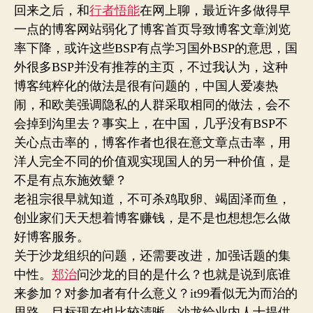
回来之后，和
行者悟能
在网上聊，最近许多做得早
一点的博客网站弱化了博客首页导致博客文章浏览
率下降，或许这些BSP有点学习国外BSP的意思，国
外很多BSP并没有推荐的主页，不过我认为，这种
博客纯粹化的做法是很有问题的，中国人爱凑热
闹，和欧美强调隐私的人群采取相同的做法，会不
会掉到沟里去？事实上，在中国，几乎没有BSP不
关心点击率的，博客作者也很在意文章点击率，用
洋人完全不同的价值观实现国人的另一种价值，是
不是有点东施效颦？
老祖宗很早就知道，不可杀鸡取卵、竭固泽而鱼，
创业家们天天想着博客赚钱，是不是也想想怎么做
好博客服务。
关于沙龙组织的问题，还需要改进，加强话题的集
中性。
郑治
问沙龙的目的是什么？也就是说到底谁
来参加？对参加者有什么意义？it99看似无为而治的
思路，目标现在也比较清晰，沙龙给业内人士提供