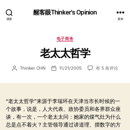
醒客眼Thinker's Opinion
搜索
菜单
分
电子商务
类
老太太哲学
老
Thinker CHN
11/21/2005
有 5 条评论
文
发
太
章
布
太
作
日
哲
者
期
学
“老太太哲学”来源于李瑞环在天津当市长时候的一
个故事，说是，人大代表、政协委员和各界群众座
谈，有一次，一个老太太问：她家的煤气灶为什么
总是点不着火？主管领导通过讲道理、摆数字的方