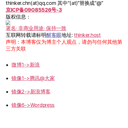
thinker.chn(at)qq.com 其中“(at)”替换成“@”
京ICP备09085526号-3
版权信息：
署名· 非商业用途· 保持一致
互联网转载请标明
醒客眼
地址:
thinker.host
声明：本博客仅为博主个人观点，请勿与任何其他第
三方关联
微博1->新浪
镜像1->腾讯@大家
镜像2->新浪博客
镜像6->Wordpress